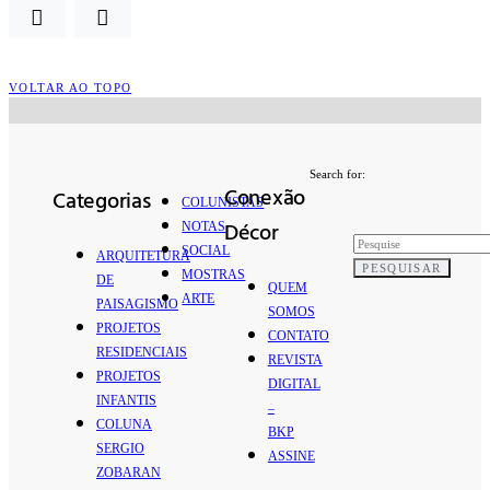
VOLTAR AO TOPO
Search for:
Conexão
Categorias
COLUNISTAS
Décor
NOTAS
SOCIAL
ARQUITETURA
PESQUISAR
MOSTRAS
DE
QUEM
ARTE
PAISAGISMO
SOMOS
PROJETOS
CONTATO
RESIDENCIAIS
REVISTA
PROJETOS
DIGITAL
INFANTIS
–
COLUNA
BKP
SERGIO
ASSINE
ZOBARAN