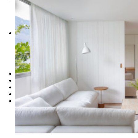
PERFIS CRIATIVOS POR LÚCIA GUROVITZ
COLUNA SERGIO ZOBARAN
COLUNA WAIR DE PAULA
ARTE.IN.FORMA
CONEXÕES
Conectadas
Notas
Social
Mostras
Arte
QUEM SOMOS
CONTATO
REVISTA DIGITAL
ASSINE
MINHA CONTA
Detalhes da conta
Pedidos
Senha perdida
Log out