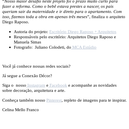
“
Nosso maior desafio neste projeto foi o prazo muito curto para
fazer a reforma. Como o bebê estava prestes a nascer, os pais
queriam sair da maternidade e ir direto para o apartamento. Com
isso, fizemos toda a obra em apenas três meses
”, finaliza o arquiteto
Diego Raposo.
Autoria do projeto:
Escritório Diego Raposo + Arquitetos
Responsáveis pelo escritório:
Arquitetos Diego Raposo e
Manuela Simas
Fotografo:
Juliano Colodeti, do
MCA Estúdio
Você já conhece nossas redes sociais?
Já segue a Conexão Décor?
Siga o nosso
Instagram
e
Facebook
e acompanhe as novidades
sobre decoração, arquitetura e arte.
Conheça também nosso
Pinterest
, repleto de imagens para te inspirar.
Celina Mello Franco