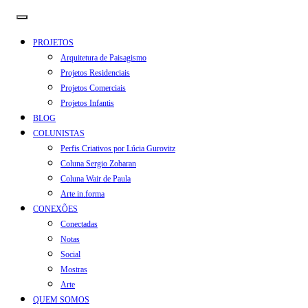
PROJETOS
Arquitetura de Paisagismo
Projetos Residenciais
Projetos Comerciais
Projetos Infantis
BLOG
COLUNISTAS
Perfis Criativos por Lúcia Gurovitz
Coluna Sergio Zobaran
Coluna Wair de Paula
Arte.in.forma
CONEXÕES
Conectadas
Notas
Social
Mostras
Arte
QUEM SOMOS