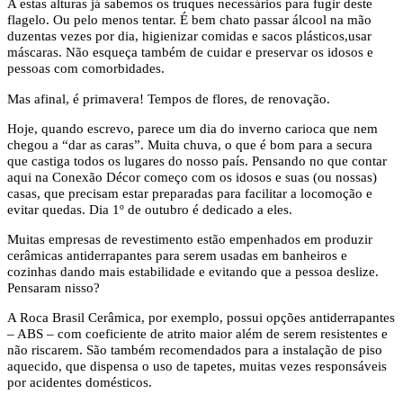
A estas alturas já sabemos os truques necessários para fugir deste
flagelo. Ou pelo menos tentar. É bem chato passar álcool na mão
duzentas vezes por dia, higienizar comidas e sacos plásticos,usar
máscaras. Não esqueça também de cuidar e preservar os idosos e
pessoas com comorbidades.
Mas afinal, é primavera! Tempos de flores, de renovação.
Hoje, quando escrevo, parece um dia do inverno carioca que nem
chegou a “dar as caras”. Muita chuva, o que é bom para a secura
que castiga todos os lugares do nosso país. Pensando no que contar
aqui na Conexão Décor começo com os idosos e suas (ou nossas)
casas, que precisam estar preparadas para facilitar a locomoção e
evitar quedas. Dia 1º de outubro é dedicado a eles.
Muitas empresas de revestimento estão empenhados em produzir
cerâmicas antiderrapantes para serem usadas em banheiros e
cozinhas dando mais estabilidade e evitando que a pessoa deslize.
Pensaram nisso?
A Roca Brasil Cerâmica, por exemplo, possui opções antiderrapantes
– ABS – com coeficiente de atrito maior além de serem resistentes e
não riscarem. São também recomendados para a instalação de piso
aquecido, que dispensa o uso de tapetes, muitas vezes responsáveis
por acidentes domésticos.