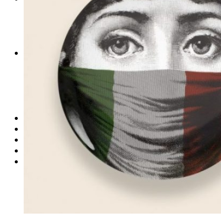
PERFIS CRIATIVOS POR LÚCIA GUROVITZ
COLUNA SERGIO ZOBARAN
COLUNA WAIR DE PAULA
ARTE.IN.FORMA
CONEXÕES
Conectadas
Notas
Social
Mostras
Arte
QUEM SOMOS
CONTATO
REVISTA DIGITAL
ASSINE
MINHA CONTA
Detalhes da conta
Pedidos
Senha perdida
Log out