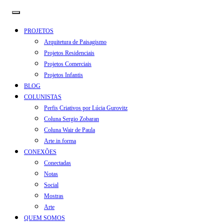
PROJETOS
Arquitetura de Paisagismo
Projetos Residenciais
Projetos Comerciais
Projetos Infantis
BLOG
COLUNISTAS
Perfis Criativos por Lúcia Gurovitz
Coluna Sergio Zobaran
Coluna Wair de Paula
Arte.in.forma
CONEXÕES
Conectadas
Notas
Social
Mostras
Arte
QUEM SOMOS