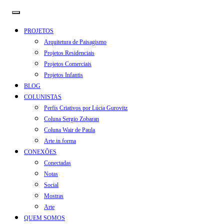
PROJETOS
Arquitetura de Paisagismo
Projetos Residenciais
Projetos Comerciais
Projetos Infantis
BLOG
COLUNISTAS
Perfis Criativos por Lúcia Gurovitz
Coluna Sergio Zobaran
Coluna Wair de Paula
Arte.in.forma
CONEXÕES
Conectadas
Notas
Social
Mostras
Arte
QUEM SOMOS