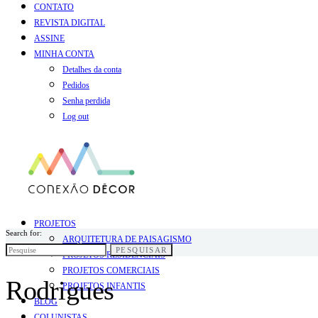
CONTATO
REVISTA DIGITAL
ASSINE
MINHA CONTA
Detalhes da conta
Pedidos
Senha perdida
Log out
PROJETOS
Search for:
ARQUITETURA DE PAISAGISMO
PESQUISAR
PROJETOS RESIDENCIAIS
PROJETOS COMERCIAIS
Rodrigues
PROJETOS INFANTIS
BLOG
COLUNISTAS