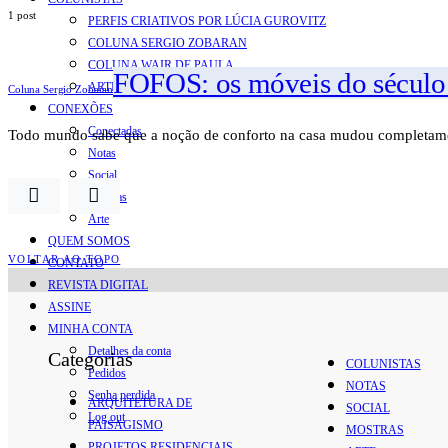
1 post
PERFIS CRIATIVOS POR LÚCIA GUROVITZ
COLUNA SERGIO ZOBARAN
COLUNA WAIR DE PAULA
FOFOS: os móveis do século 2
ARTE.IN.FORMA
Coluna Sergio Zobaran
CONEXÕES
Conectadas
Todo mundo sabe que a noção de conforto na casa mudou completam
Notas
Social
Mostras
Arte
QUEM SOMOS
VOLTAR AO TOPO
CONTATO
REVISTA DIGITAL
ASSINE
MINHA CONTA
Detalhes da conta
Categorias
COLUNISTAS
Pedidos
NOTAS
Senha perdida
ARQUITETURA DE
SOCIAL
Log out
PAISAGISMO
MOSTRAS
PROJETOS RESIDENCIAIS