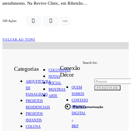
atendimento. Na Revive Clinic, em Ribeirão…
106 Ações
106
VOLTAR AO TOPO
Search for:
Conexão
Categorias
COLUNISTAS
Décor
NOTAS
ARQUITETURA
SOCIAL
QUEM
PESQUISAR
DE
MOSTRAS
SOMOS
PAISAGISMO
ARTE
CONTATO
PROJETOS
REVISTA
RESIDENCIAIS
DIGITAL
PROJETOS
–
INFANTIS
BKP
COLUNA