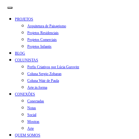
PROJETOS
Arquitetura de Paisagismo
Projetos Residenciais
Projetos Comerciais
Projetos Infantis
BLOG
COLUNISTAS
Perfis Criativos por Lúcia Gurovitz
Coluna Sergio Zobaran
Coluna Wair de Paula
Arte.in.forma
CONEXÕES
Conectadas
Notas
Social
Mostras
Arte
QUEM SOMOS