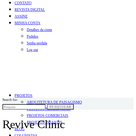
CONTATO
REVISTA DIGITAL
ASSINE
MINHA CONTA
Detalhes da conta
Pedidos
Senha perdida
Log out
PROJETOS
Search for:
ARQUITETURA DE PAISAGISMO
PESQUISAR
PROJETOS RESIDENCIAIS
PROJETOS COMERCIAIS
Revive Clinic
PROJETOS INFANTIS
BLOG
COLUNISTAS