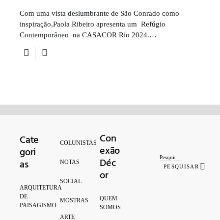
Com uma vista deslumbrante de São Conrado como
inspiração,Paola Ribeiro apresenta um Refúgio
Contemporâneo na CASACOR Rio 2024.…
Con
Cate
Search for:
COLUNISTAS
exão
gori
Déc
as
NOTAS
PESQUISAR
or
SOCIAL
ARQUITETURA
DE
QUEM
MOSTRAS
PAISAGISMO
SOMOS
ARTE