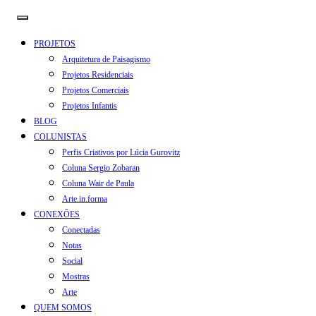
PROJETOS
Arquitetura de Paisagismo
Projetos Residenciais
Projetos Comerciais
Projetos Infantis
BLOG
COLUNISTAS
Perfis Criativos por Lúcia Gurovitz
Coluna Sergio Zobaran
Coluna Wair de Paula
Arte.in.forma
CONEXÕES
Conectadas
Notas
Social
Mostras
Arte
QUEM SOMOS