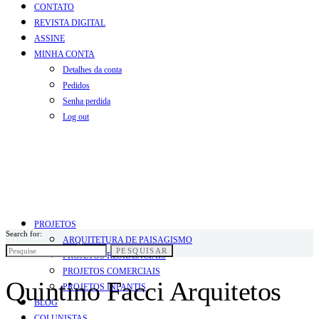
CONTATO
REVISTA DIGITAL
ASSINE
MINHA CONTA
Detalhes da conta
Pedidos
Senha perdida
Log out
PROJETOS
Search for:
ARQUITETURA DE PAISAGISMO
PESQUISAR
PROJETOS RESIDENCIAIS
PROJETOS COMERCIAIS
Quintino Facci Arquitetos
PROJETOS INFANTIS
BLOG
COLUNISTAS