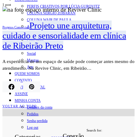
1 post
PERFIS CRIATIVOS POR LÚCIA GUROVITZ
COLUNA SERGIO ZOBARAN
COLUNA WAIR DE PAULA
Projeto une arquitetura,
ARTE.IN.FORMA
Projetos Comerciais
cuidado e sensorialidade em clínica
CONEXÕES
Conectadas
de Ribeirão Preto
Notas
Social
Mostras
A experiência de um espaço de saúde pode começar antes mesmo do
Arte
atendimento. Na Revive Clinic, em Ribeirão…
QUEM SOMOS
CONTATO
REVISTA DIGITAL
ASSINE
MINHA CONTA
VOLTAR AO TOPO
Detalhes da conta
Pedidos
Senha perdida
Log out
Search for:
Conexão
Categorias