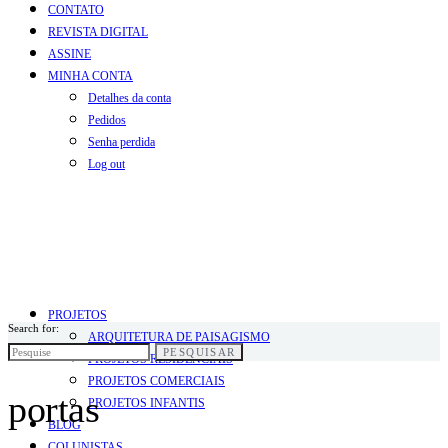
CONTATO
REVISTA DIGITAL
ASSINE
MINHA CONTA
Detalhes da conta
Pedidos
Senha perdida
Log out
PROJETOS
Search for:
ARQUITETURA DE PAISAGISMO
PESQUISAR
PROJETOS RESIDENCIAIS
PROJETOS COMERCIAIS
portas
PROJETOS INFANTIS
BLOG
COLUNISTAS