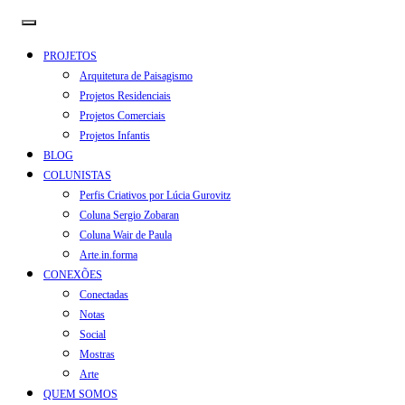
PROJETOS
Arquitetura de Paisagismo
Projetos Residenciais
Projetos Comerciais
Projetos Infantis
BLOG
COLUNISTAS
Perfis Criativos por Lúcia Gurovitz
Coluna Sergio Zobaran
Coluna Wair de Paula
Arte.in.forma
CONEXÕES
Conectadas
Notas
Social
Mostras
Arte
QUEM SOMOS