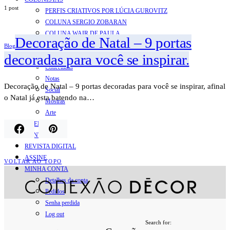
1 post
PERFIS CRIATIVOS POR LÚCIA GUROVITZ
COLUNA SERGIO ZOBARAN
COLUNA WAIR DE PAULA
Decoração de Natal – 9 portas
ARTE.IN.FORMA
Blog
decoradas para você se inspirar.
CONEXÕES
Conectadas
Notas
Decoração de Natal – 9 portas decoradas para você se inspirar, afinal
Social
o Natal já esta batendo na…
Mostras
Arte
QUEM SOMOS
CONTATO
REVISTA DIGITAL
ASSINE
VOLTAR AO TOPO
MINHA CONTA
Detalhes da conta
Pedidos
Senha perdida
Log out
Search for: