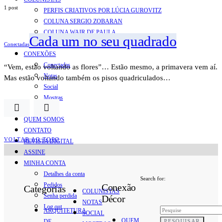
1 post
PERFIS CRIATIVOS POR LÚCIA GUROVITZ
COLUNA SERGIO ZOBARAN
COLUNA WAIR DE PAULA
Cada um no seu quadrado
ARTE.IN.FORMA
Conectadas
CONEXÕES
Conectadas
“Vem, estão voltando as flores”… Estão mesmo, a primavera vem aí.
Notas
Mas estão voltando também os pisos quadriculados…
Social
Mostras
Arte
QUEM SOMOS
CONTATO
VOLTAR AO TOPO
REVISTA DIGITAL
ASSINE
MINHA CONTA
Detalhes da conta
Search for:
Pedidos
Conexão
Categorias
COLUNISTAS
Senha perdida
Décor
NOTAS
Log out
ARQUITETURA
SOCIAL
QUEM
PESQUISAR
DE