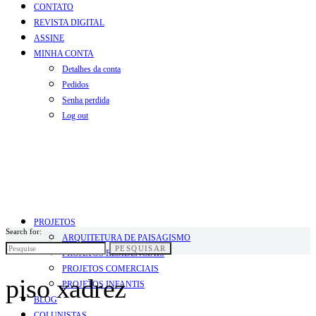
CONTATO
REVISTA DIGITAL
ASSINE
MINHA CONTA
Detalhes da conta
Pedidos
Senha perdida
Log out
PROJETOS
Search for:
ARQUITETURA DE PAISAGISMO
PESQUISAR
PROJETOS RESIDENCIAIS
PROJETOS COMERCIAIS
piso xadrez
PROJETOS INFANTIS
BLOG
COLUNISTAS