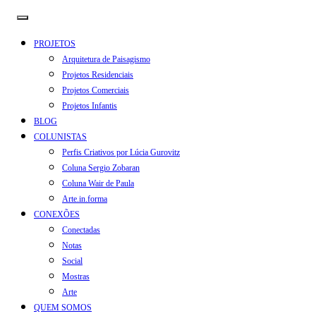
PROJETOS
Arquitetura de Paisagismo
Projetos Residenciais
Projetos Comerciais
Projetos Infantis
BLOG
COLUNISTAS
Perfis Criativos por Lúcia Gurovitz
Coluna Sergio Zobaran
Coluna Wair de Paula
Arte.in.forma
CONEXÕES
Conectadas
Notas
Social
Mostras
Arte
QUEM SOMOS