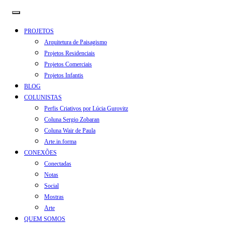
PROJETOS
Arquitetura de Paisagismo
Projetos Residenciais
Projetos Comerciais
Projetos Infantis
BLOG
COLUNISTAS
Perfis Criativos por Lúcia Gurovitz
Coluna Sergio Zobaran
Coluna Wair de Paula
Arte.in.forma
CONEXÕES
Conectadas
Notas
Social
Mostras
Arte
QUEM SOMOS