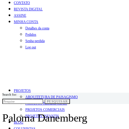
CONTATO
REVISTA DIGITAL
ASSINE
MINHA CONTA
Detalhes da conta
Pedidos
Senha perdida
Log out
PROJETOS
Search for:
ARQUITETURA DE PAISAGISMO
PESQUISAR
PROJETOS RESIDENCIAIS
PROJETOS COMERCIAIS
Paloma Danemberg
PROJETOS INFANTIS
BLOG
COLUNISTAS