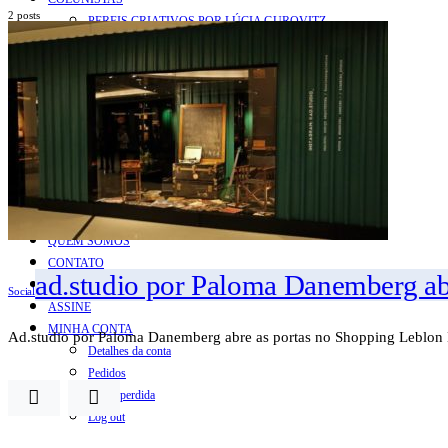
2 posts
PERFIS CRIATIVOS POR LÚCIA GUROVITZ
COLUNA SERGIO ZOBARAN
COLUNA WAIR DE PAULA
ARTE.IN.FORMA
CONEXÕES
Conectadas
Notas
Social
Mostras
Arte
QUEM SOMOS
CONTATO
ad.studio por Paloma Danemberg ab
REVISTA DIGITAL
Social
ASSINE
MINHA CONTA
Ad.studio por Paloma Danemberg abre as portas no Shopping Leblon 
Detalhes da conta
Pedidos
Senha perdida
Log out