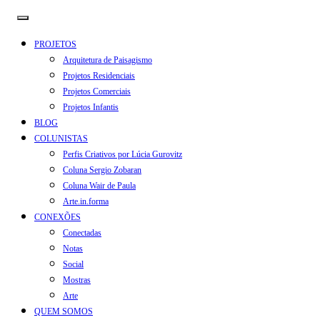
PROJETOS
Arquitetura de Paisagismo
Projetos Residenciais
Projetos Comerciais
Projetos Infantis
BLOG
COLUNISTAS
Perfis Criativos por Lúcia Gurovitz
Coluna Sergio Zobaran
Coluna Wair de Paula
Arte.in.forma
CONEXÕES
Conectadas
Notas
Social
Mostras
Arte
QUEM SOMOS