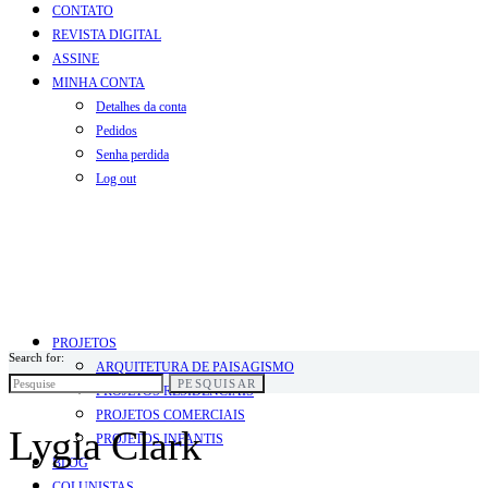
CONTATO
REVISTA DIGITAL
ASSINE
MINHA CONTA
Detalhes da conta
Pedidos
Senha perdida
Log out
PROJETOS
Search for:
ARQUITETURA DE PAISAGISMO
PESQUISAR
PROJETOS RESIDENCIAIS
PROJETOS COMERCIAIS
Lygia Clark
PROJETOS INFANTIS
BLOG
COLUNISTAS