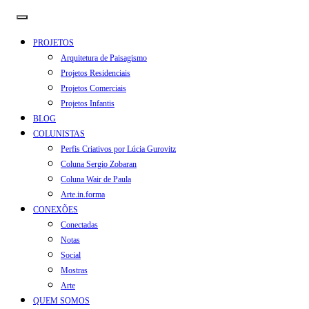
PROJETOS
Arquitetura de Paisagismo
Projetos Residenciais
Projetos Comerciais
Projetos Infantis
BLOG
COLUNISTAS
Perfis Criativos por Lúcia Gurovitz
Coluna Sergio Zobaran
Coluna Wair de Paula
Arte.in.forma
CONEXÕES
Conectadas
Notas
Social
Mostras
Arte
QUEM SOMOS