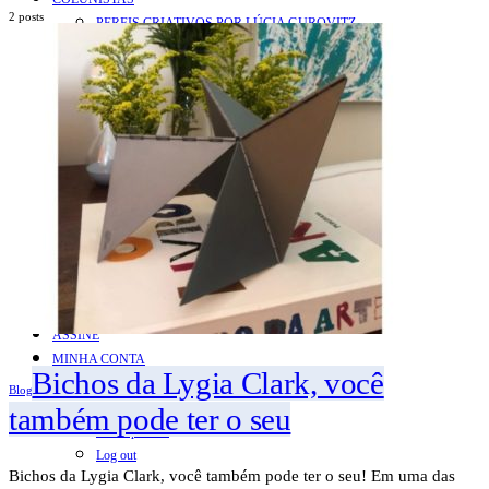
2 posts
PERFIS CRIATIVOS POR LÚCIA GUROVITZ
COLUNA SERGIO ZOBARAN
COLUNA WAIR DE PAULA
ARTE.IN.FORMA
CONEXÕES
Conectadas
Notas
Social
Mostras
Arte
QUEM SOMOS
CONTATO
REVISTA DIGITAL
ASSINE
MINHA CONTA
Bichos da Lygia Clark, você
Detalhes da conta
Blog
Pedidos
também pode ter o seu
Senha perdida
Log out
Bichos da Lygia Clark, você também pode ter o seu! Em uma das