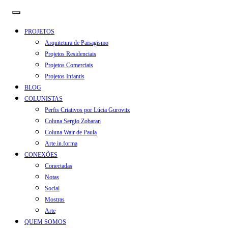
PROJETOS
Arquitetura de Paisagismo
Projetos Residenciais
Projetos Comerciais
Projetos Infantis
BLOG
COLUNISTAS
Perfis Criativos por Lúcia Gurovitz
Coluna Sergio Zobaran
Coluna Wair de Paula
Arte.in.forma
CONEXÕES
Conectadas
Notas
Social
Mostras
Arte
QUEM SOMOS