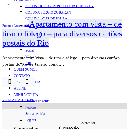
1 post
PERFIS CRIATIVOS POR LÚCIA GUROVITZ
COLUNA SERGIO ZOBARAN
COLUNA WAIR DE PAULA
Apartamento com vista – de
ARTE.IN.FORMA
Projetos Residenciais
tirar o fôlego – para diversos cartões
CONEXÕES
Conectadas
postais do Rio
Notas
Social
Mostras
Apartamento com vista – de tirar o fôlego – para diversos cartões
Arte
postais do Rio de Janeiro como:…
QUEM SOMOS
CONTATO
REVISTA DIGITAL
ASSINE
MINHA CONTA
VOLTAR AO TOPO
Detalhes da conta
Pedidos
Senha perdida
Log out
Search for:
Conexão
Categorias