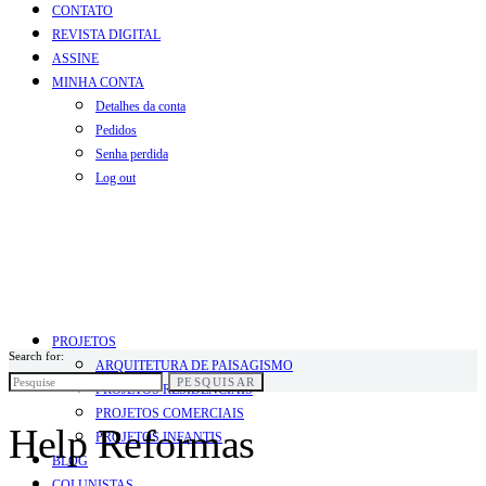
CONTATO
REVISTA DIGITAL
ASSINE
MINHA CONTA
Detalhes da conta
Pedidos
Senha perdida
Log out
PROJETOS
Search for:
ARQUITETURA DE PAISAGISMO
PESQUISAR
PROJETOS RESIDENCIAIS
PROJETOS COMERCIAIS
Help Reformas
PROJETOS INFANTIS
BLOG
COLUNISTAS