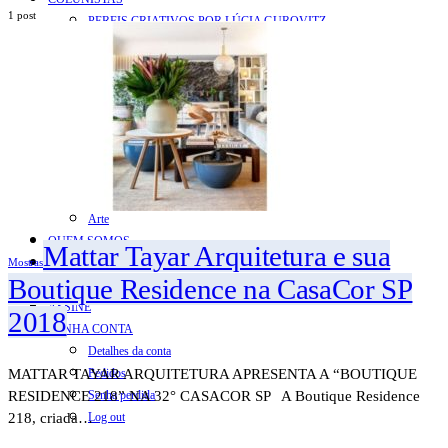
1 post
PERFIS CRIATIVOS POR LÚCIA GUROVITZ
COLUNA SERGIO ZOBARAN
COLUNA WAIR DE PAULA
ARTE.IN.FORMA
CONEXÕES
Conectadas
Notas
Social
Mostras
Arte
QUEM SOMOS
Mattar Tayar Arquitetura e sua
CONTATO
Mostras
Boutique Residence na CasaCor SP
REVISTA DIGITAL
ASSINE
2018
MINHA CONTA
Detalhes da conta
MATTAR TAYAR ARQUITETURA APRESENTA A “BOUTIQUE
Pedidos
RESIDENCE 218” NA 32° CASACOR SP A Boutique Residence
Senha perdida
218, criada…
Log out