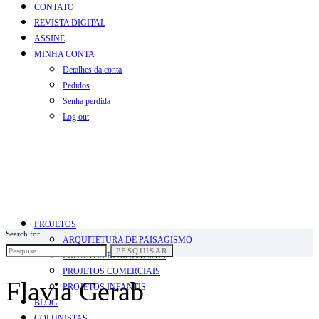
CONTATO
REVISTA DIGITAL
ASSINE
MINHA CONTA
Detalhes da conta
Pedidos
Senha perdida
Log out
PROJETOS
Search for:
ARQUITETURA DE PAISAGISMO
PESQUISAR
PROJETOS RESIDENCIAIS
PROJETOS COMERCIAIS
Flavia Gerab
PROJETOS INFANTIS
BLOG
COLUNISTAS