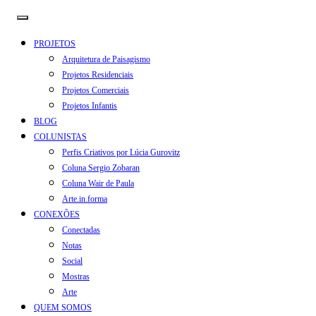
PROJETOS
Arquitetura de Paisagismo
Projetos Residenciais
Projetos Comerciais
Projetos Infantis
BLOG
COLUNISTAS
Perfis Criativos por Lúcia Gurovitz
Coluna Sergio Zobaran
Coluna Wair de Paula
Arte.in.forma
CONEXÕES
Conectadas
Notas
Social
Mostras
Arte
QUEM SOMOS