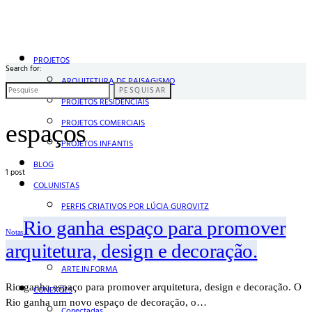
PROJETOS
Search for:
ARQUITETURA DE PAISAGISMO
PESQUISAR
PROJETOS RESIDENCIAIS
PROJETOS COMERCIAIS
espaços
PROJETOS INFANTIS
BLOG
1 post
COLUNISTAS
PERFIS CRIATIVOS POR LÚCIA GUROVITZ
Rio ganha espaço para promover
COLUNA SERGIO ZOBARAN
Notas
arquitetura, design e decoração.
COLUNA WAIR DE PAULA
ARTE.IN.FORMA
Rio ganha espaço para promover arquitetura, design e decoração. O
CONEXÕES
Rio ganha um novo espaço de decoração, o…
Conectadas