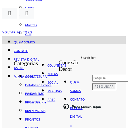
Notas
Social
Mostras
VOLTAR AO TOPO
Arte
QUEM SOMOS
CONTATO
Search for:
REVISTA DIGITAL
Conexão
Categorias
COLUNISTAS
ASSINE
Décor
NOTAS
MINHA CONTA
ARQUITETURA
QUEM
SOCIAL
Detalhes da conta
DE
PESQUISAR
SOMOS
MOSTRAS
Pedidos
PAISAGISMO
CONTATO
ARTE
Senha perdida
PROJETOS
REVISTA
Log out
RESIDENCIAIS
DIGITAL
PROJETOS
–