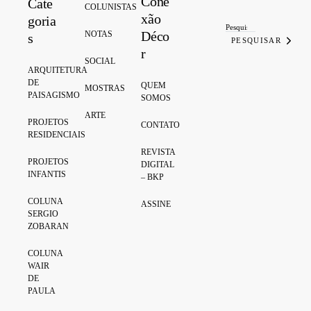
Cone
Cate
Search for:
COLUNISTAS
xão
goria
Déco
NOTAS
s
PESQUISAR
r
SOCIAL
ARQUITETURA
DE
QUEM
MOSTRAS
PAISAGISMO
SOMOS
ARTE
PROJETOS
CONTATO
RESIDENCIAIS
REVISTA
PROJETOS
DIGITAL
INFANTIS
– BKP
COLUNA
ASSINE
SERGIO
ZOBARAN
COLUNA
WAIR
DE
PAULA