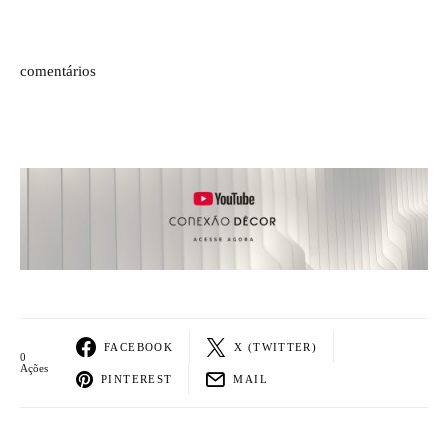
comentários
FACEBOOK
X (TWITTER)
0
Ações
PINTEREST
MAIL