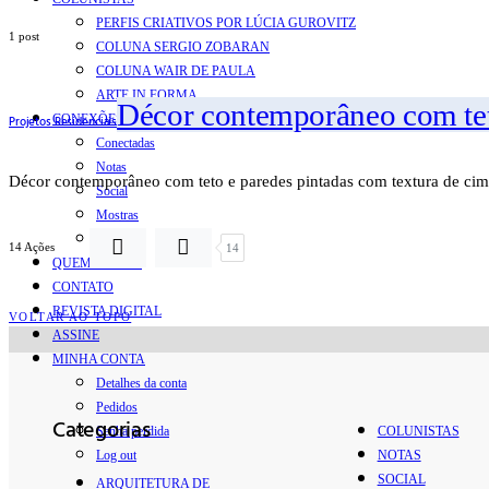
PERFIS CRIATIVOS POR LÚCIA GUROVITZ
1 post
COLUNA SERGIO ZOBARAN
COLUNA WAIR DE PAULA
ARTE.IN.FORMA
Décor contemporâneo com tet
CONEXÕES
Projetos Residenciais
Conectadas
Notas
Décor contemporâneo com teto e paredes pintadas com textura de cim
Social
Mostras
Arte
14 Ações
14
QUEM SOMOS
CONTATO
REVISTA DIGITAL
VOLTAR AO TOPO
ASSINE
MINHA CONTA
Detalhes da conta
Pedidos
Categorias
Senha perdida
COLUNISTAS
Log out
NOTAS
SOCIAL
ARQUITETURA DE