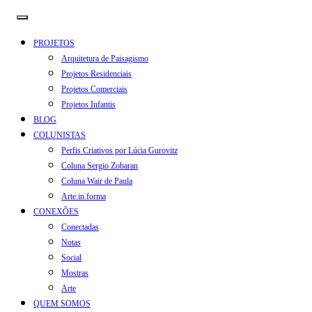
PROJETOS
Arquitetura de Paisagismo
Projetos Residenciais
Projetos Comerciais
Projetos Infantis
BLOG
COLUNISTAS
Perfis Criativos por Lúcia Gurovitz
Coluna Sergio Zobaran
Coluna Wair de Paula
Arte.in.forma
CONEXÕES
Conectadas
Notas
Social
Mostras
Arte
QUEM SOMOS