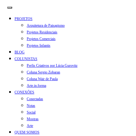
PROJETOS
Arquitetura de Paisagismo
Projetos Residenciais
Projetos Comerciais
Projetos Infantis
BLOG
COLUNISTAS
Perfis Criativos por Lúcia Gurovitz
Coluna Sergio Zobaran
Coluna Wair de Paula
Arte.in.forma
CONEXÕES
Conectadas
Notas
Social
Mostras
Arte
QUEM SOMOS