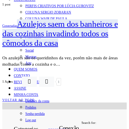
1 post
PERFIS CRIATIVOS POR LÚCIA GUROVITZ
COLUNA SERGIO ZOBARAN
COLUNA WAIR DE PAULA
Azulejos saem dos banheiros e
ARTE.IN.FORMA
Conectadas
das cozinhas invadindo todos os
CONEXÕES
Conectadas
cômodos da casa
Notas
Social
Mostras
Os azulejos são os queridinhos da vez, porém não mais de áreas
Arte
molhadas como a cozinha e o…
QUEM SOMOS
CONTATO
1 Ações
REVISTA DIGITAL
1
ASSINE
MINHA CONTA
VOLTAR AO TOPO
Detalhes da conta
Pedidos
Senha perdida
Log out
Search for:
Conexão
Categorias