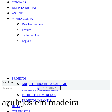
CONTATO
REVISTA DIGITAL
ASSINE
MINHA CONTA
Detalhes da conta
Pedidos
Senha perdida
Log out
PROJETOS
Search for:
ARQUITETURA DE PAISAGISMO
PESQUISAR
PROJETOS RESIDENCIAIS
PROJETOS COMERCIAIS
azulejos em madeira
PROJETOS INFANTIS
BLOG
COLUNISTAS