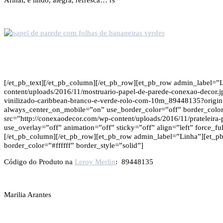
[/et_pb_text][/et_pb_column][/et_pb_row][et_pb_row admin_label=”
content/uploads/2016/11/mostruario-papel-de-parede-conexao-decor.j
vinilizado-caribbean-branco-e-verde-rolo-com-10m_89448135?origin
always_center_on_mobile=”on” use_border_color=”off” border_color=
src=”http://conexaodecor.com/wp-content/uploads/2016/11/prateleira
use_overlay=”off” animation=”off” sticky=”off” align=”left” force_f
[/et_pb_column][/et_pb_row][et_pb_row admin_label=”Linha”][et_pb_
border_color=”#ffffff” border_style=”solid”]
Código do Produto na
Leroy Merlin
: 89448135
Marilia Arantes