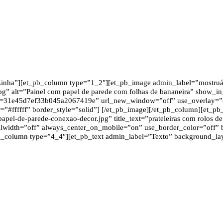
Linha”][et_pb_column type=”1_2″][et_pb_image admin_label=”mostruár
pg” alt=”Painel com papel de parede com folhas de bananeira” show_in
=31e45d7ef33b045a2067419e” url_new_window=”off” use_overlay=”off” 
”#ffffff” border_style=”solid”] [/et_pb_image][/et_pb_column][et_p
-papel-de-parede-conexao-decor.jpg” title_text=”prateleiras com rolos
ullwidth=”off” always_center_on_mobile=”on” use_border_color=”off” b
column type=”4_4″][et_pb_text admin_label=”Texto” background_layou