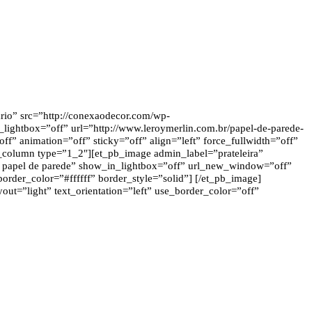
io” src=”http://conexaodecor.com/wp-
_lightbox=”off” url=”http://www.leroymerlin.com.br/papel-de-parede-
animation=”off” sticky=”off” align=”left” force_fullwidth=”off”
b_column type=”1_2″][et_pb_image admin_label=”prateleira”
 de papel de parede” show_in_lightbox=”off” url_new_window=”off”
order_color=”#ffffff” border_style=”solid”] [/et_pb_image]
t=”light” text_orientation=”left” use_border_color=”off”