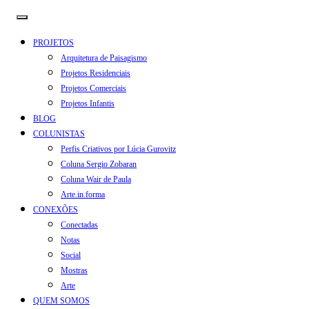
PROJETOS
Arquitetura de Paisagismo
Projetos Residenciais
Projetos Comerciais
Projetos Infantis
BLOG
COLUNISTAS
Perfis Criativos por Lúcia Gurovitz
Coluna Sergio Zobaran
Coluna Wair de Paula
Arte.in.forma
CONEXÕES
Conectadas
Notas
Social
Mostras
Arte
QUEM SOMOS