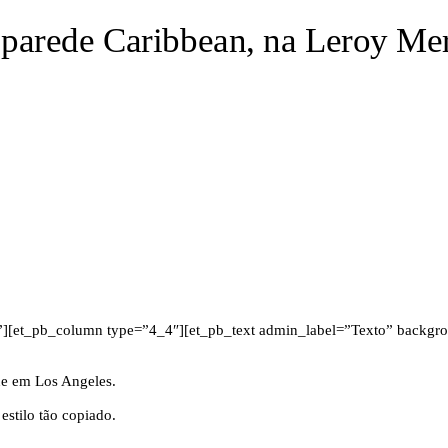
parede Caribbean, na Leroy Mer
][et_pb_column type=”4_4″][et_pb_text admin_label=”Texto” backgroun
ne em Los Angeles.
stilo tão copiado.