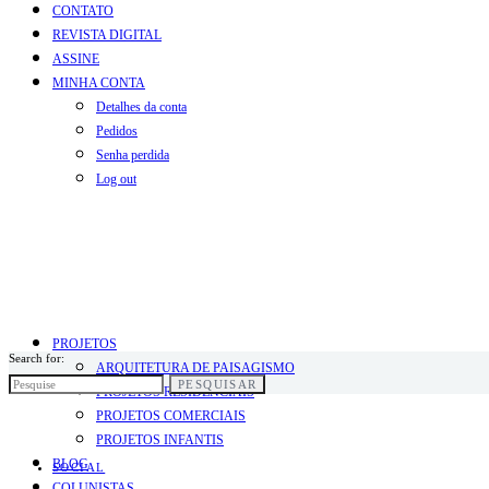
CONTATO
REVISTA DIGITAL
ASSINE
MINHA CONTA
Detalhes da conta
Pedidos
Senha perdida
Log out
PROJETOS
Search for:
ARQUITETURA DE PAISAGISMO
PESQUISAR
PROJETOS RESIDENCIAIS
PROJETOS COMERCIAIS
PROJETOS INFANTIS
BLOG
SOCIAL
COLUNISTAS