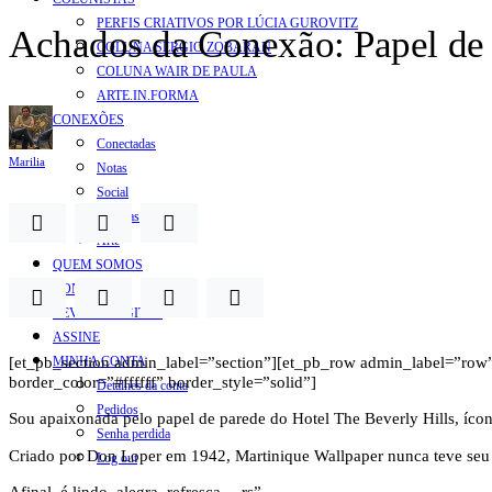
PERFIS CRIATIVOS POR LÚCIA GUROVITZ
Achados da Conexão: Papel de 
COLUNA SERGIO ZOBARAN
COLUNA WAIR DE PAULA
ARTE.IN.FORMA
CONEXÕES
Conectadas
Marilia
Notas
Social
Mostras
Arte
QUEM SOMOS
CONTATO
REVISTA DIGITAL
ASSINE
[et_pb_section admin_label=”section”][et_pb_row admin_label=”row”
MINHA CONTA
border_color=”#ffffff” border_style=”solid”]
Detalhes da conta
Pedidos
Sou apaixonada pelo papel de parede do Hotel The Beverly Hills, íco
Senha perdida
Criado por Don Loper em 1942, Martinique Wallpaper nunca teve seu e
Log out
Afinal, é lindo, alegra, refresca… rs”