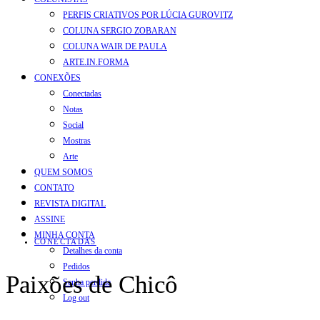
PERFIS CRIATIVOS POR LÚCIA GUROVITZ
COLUNA SERGIO ZOBARAN
COLUNA WAIR DE PAULA
ARTE.IN.FORMA
CONEXÕES
Conectadas
Notas
Social
Mostras
Arte
QUEM SOMOS
CONTATO
REVISTA DIGITAL
ASSINE
MINHA CONTA
CONECTADAS
Detalhes da conta
Pedidos
Paixões de Chicô
Senha perdida
Log out