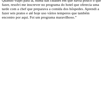
Quando viajei para lá, numa das cidades em que havia pouco o que
fazer, resolvi me inscrever no programa do hotel que oferecia uma
tarde com a chef que preparava a comida dos hóspedes. Aprendi a
fazer seis pratos e até hoje uso vários temperos que também
encontro por aqui. Foi um programa maravilhoso.”