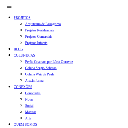
PROJETOS
Arquitetura de Paisagismo
Projetos Residenciais
Projetos Comerciais
Projetos Infantis
BLOG
COLUNISTAS
Perfis Criativos por Lúcia Gurovitz
Coluna Sergio Zobaran
Coluna Wair de Paula
Arte.in.forma
CONEXÕES
Conectadas
Notas
Social
Mostras
Arte
QUEM SOMOS