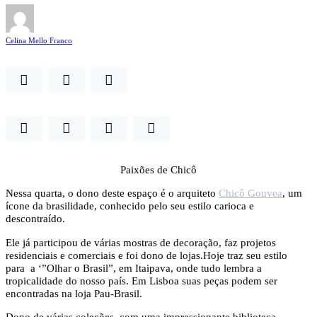
Celina Mello Franco
Paixões de Chicô
Nessa quarta, o dono deste espaço é o arquiteto
Chicô Gouvea
, um
ícone da brasilidade, conhecido pelo seu estilo carioca e
descontraído.
Ele já participou de várias mostras de decoração, faz projetos
residenciais e comerciais e foi dono de lojas.Hoje traz seu estilo
para a ‘”Olhar o Brasil”, em Itaipava, onde tudo lembra a
tropicalidade do nosso país. Em Lisboa suas peças podem ser
encontradas na loja Pau-Brasil.
Dono de várias coleções, com uma impressionante biblioteca,