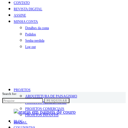
CONTATO
REVISTA DIGITAL
ASSINE
MINHA CONTA
Detalhes da conta
Pedidos
Senha perdida
Log out
PROJETOS
Search for:
ARQUITETURA DE PAISAGISMO
PESQUISAR
PROJETOS RESIDENCIAIS
PROJETOS COMERCIAIS
PROJETOS INFANTIS
BLOG
SOCIAL
COLUNISTAS