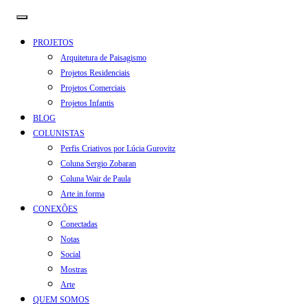
PROJETOS
Arquitetura de Paisagismo
Projetos Residenciais
Projetos Comerciais
Projetos Infantis
BLOG
COLUNISTAS
Perfis Criativos por Lúcia Gurovitz
Coluna Sergio Zobaran
Coluna Wair de Paula
Arte.in.forma
CONEXÕES
Conectadas
Notas
Social
Mostras
Arte
QUEM SOMOS