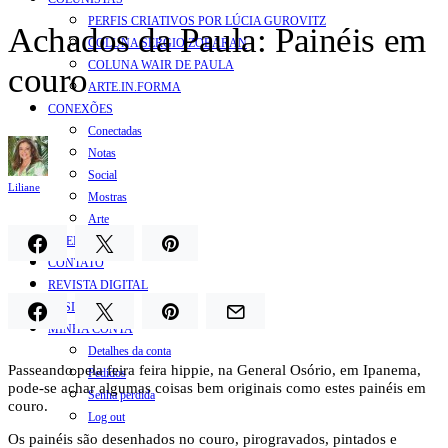
PERFIS CRIATIVOS POR LÚCIA GUROVITZ
Achados da Paula: Painéis em
COLUNA SERGIO ZOBARAN
COLUNA WAIR DE PAULA
couro
ARTE.IN.FORMA
CONEXÕES
Conectadas
Notas
Social
Liliane
Mostras
Arte
QUEM SOMOS
CONTATO
REVISTA DIGITAL
ASSINE
MINHA CONTA
Detalhes da conta
Passeando pela feira feira hippie, na General Osório, em Ipanema,
Pedidos
pode-se achar algumas coisas bem originais como estes painéis em
Senha perdida
couro.
Log out
Os painéis são desenhados no couro, pirogravados, pintados e