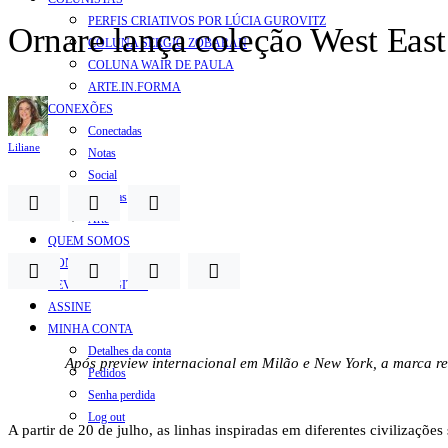
PERFIS CRIATIVOS POR LÚCIA GUROVITZ
Ornare lança coleção West East
COLUNA SERGIO ZOBARAN
COLUNA WAIR DE PAULA
ARTE.IN.FORMA
CONEXÕES
Conectadas
Liliane
Notas
Social
Mostras
Arte
QUEM SOMOS
CONTATO
REVISTA DIGITAL
ASSINE
MINHA CONTA
Detalhes da conta
Após preview internacional em Milão e New York, a marca re
Pedidos
Senha perdida
Log out
A partir de 20 de julho, as linhas inspiradas em diferentes civilizaçõ