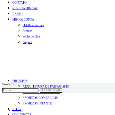
CONTATO
REVISTA DIGITAL
ASSINE
MINHA CONTA
Detalhes da conta
Pedidos
Senha perdida
Log out
PROJETOS
Search for:
ARQUITETURA DE PAISAGISMO
PESQUISAR
PROJETOS RESIDENCIAIS
PROJETOS COMERCIAIS
PROJETOS INFANTIS
BLOG
NOTAS
COLUNISTAS