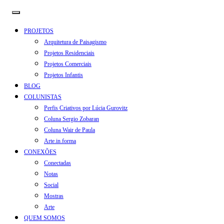
PROJETOS
Arquitetura de Paisagismo
Projetos Residenciais
Projetos Comerciais
Projetos Infantis
BLOG
COLUNISTAS
Perfis Criativos por Lúcia Gurovitz
Coluna Sergio Zobaran
Coluna Wair de Paula
Arte.in.forma
CONEXÕES
Conectadas
Notas
Social
Mostras
Arte
QUEM SOMOS