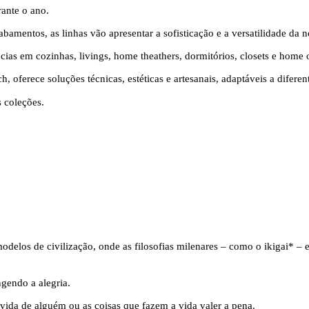
rante o ano.
bamentos, as linhas vão apresentar a sofisticação e a versatilidade da 
ias em cozinhas, livings, home theathers, dormitórios, closets e home o
, oferece soluções técnicas, estéticas e artesanais, adaptáveis a diferent
 coleções.
 modelos de civilização, onde as filosofias milenares – como o ikigai*
gendo a alegria.
 vida de alguém ou as coisas que fazem a vida valer a pena.