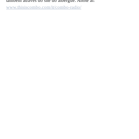
também através do site do albergue. Anote aí:
www.thisiscombo.com/it/combo-radio/