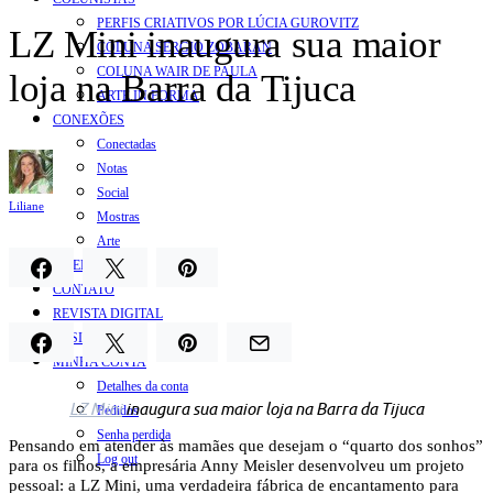
PERFIS CRIATIVOS POR LÚCIA GUROVITZ
LZ Mini inaugura sua maior
COLUNA SERGIO ZOBARAN
COLUNA WAIR DE PAULA
loja na Barra da Tijuca
ARTE.IN.FORMA
CONEXÕES
Conectadas
Notas
Social
Liliane
Mostras
Arte
QUEM SOMOS
CONTATO
REVISTA DIGITAL
ASSINE
MINHA CONTA
Detalhes da conta
LZ Mini
inaugura sua maior loja na Barra da Tijuca
Pedidos
Senha perdida
Pensando em atender às mamães que desejam o “quarto dos sonhos”
Log out
para os filhos, a empresária Anny Meisler desenvolveu um projeto
pessoal: a LZ Mini, uma verdadeira fábrica de encantamento para