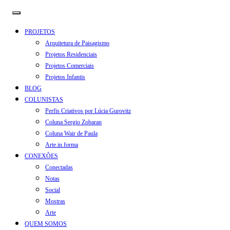
PROJETOS
Arquitetura de Paisagismo
Projetos Residenciais
Projetos Comerciais
Projetos Infantis
BLOG
COLUNISTAS
Perfis Criativos por Lúcia Gurovitz
Coluna Sergio Zobaran
Coluna Wair de Paula
Arte.in.forma
CONEXÕES
Conectadas
Notas
Social
Mostras
Arte
QUEM SOMOS