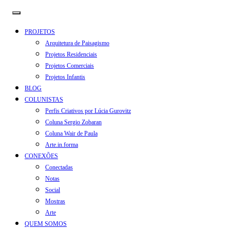
PROJETOS
Arquitetura de Paisagismo
Projetos Residenciais
Projetos Comerciais
Projetos Infantis
BLOG
COLUNISTAS
Perfis Criativos por Lúcia Gurovitz
Coluna Sergio Zobaran
Coluna Wair de Paula
Arte.in.forma
CONEXÕES
Conectadas
Notas
Social
Mostras
Arte
QUEM SOMOS