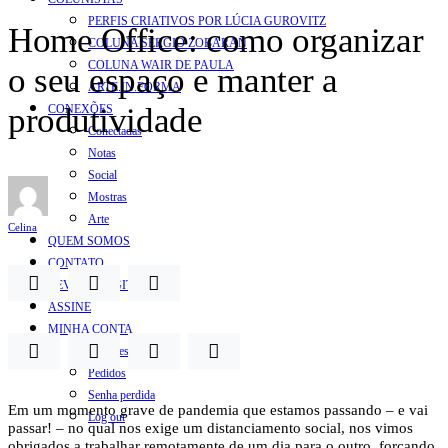
PERFIS CRIATIVOS POR LÚCIA GUROVITZ
Home Office: como organizar
COLUNA SERGIO ZOBARAN
COLUNA WAIR DE PAULA
o seu espaço e manter a
ARTE.IN.FORMA
produtividade
CONEXÕES
Conectadas
Notas
Social
Mostras
Arte
Celina
QUEM SOMOS
CONTATO
REVISTA DIGITAL
ASSINE
MINHA CONTA
Detalhes da conta
Pedidos
Senha perdida
Em um momento grave de pandemia que estamos passando – e vai
Log out
passar! – no qual nos exige um distanciamento social, nos vimos
obrigados a trabalhar remotamente de um dia para o outro, forçando