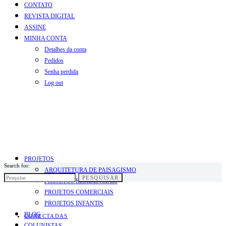
CONTATO
REVISTA DIGITAL
ASSINE
MINHA CONTA
Detalhes da conta
Pedidos
Senha perdida
Log out
PROJETOS
Search for:
ARQUITETURA DE PAISAGISMO
PESQUISAR
PROJETOS RESIDENCIAIS
PROJETOS COMERCIAIS
PROJETOS INFANTIS
BLOG
CONECTADAS
COLUNISTAS