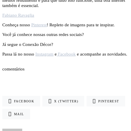
melhor rendimento e para que tudo isso funcione, uma boa internet
também é essencial.
Fabiano Ravaglia
Conheça nosso
Pinterest
! Repleto de imagens para te inspirar.
Você já conhece nossas outras redes sociais?
Já segue o Conexão Décor?
Passa lá no nosso
Instagram
e
Facebook
e acompanhe as novidades.
comentários
FACEBOOK
X (TWITTER)
PINTEREST
MAIL