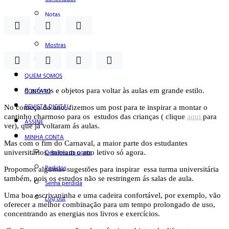
Notas
Social
Mostras
Arte
QUEM SOMOS
8 móveis e objetos para voltar às aulas em grande estilo.
CONTATO
REVISTA DIGITAL
No começo do ano, fizemos um post para te inspirar a montar o
cantinho charmoso para os estudos das crianças ( clique
aqui
para
ASSINE
ver), que já voltaram ás aulas.
MINHA CONTA
Mas com o fim do Carnaval, a maior parte dos estudantes
universitários, iniciam o ano letivo só agora.
Detalhes da conta
Pedidos
Propomos algumas sugestões para inspirar essa turma universitária
também, pois os estudos não se restringem ás salas de aula.
Senha perdida
Uma boa escrivaninha e uma cadeira confortável, por exemplo, vão
Log out
oferecer a melhor combinação para um tempo prolongado de uso,
concentrando as energias nos livros e exercícios.