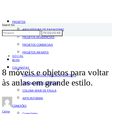
PROJETOS
Search for:
ARQUITETURA DE PAISAGISMO
PESQUISAR
PROJETOS RESIDENCIAIS
PROJETOS COMERCIAIS
PROJETOS INFANTIS
SOCIAL
BLOG
COLUNISTAS
8 móveis e objetos para voltar
PERFIS CRIATIVOS POR LÚCIA GUROVITZ
às aulas em grande estilo.
COLUNA SERGIO ZOBARAN
COLUNA WAIR DE PAULA
ARTE.IN.FORMA
CONEXÕES
Celina
Conectadas