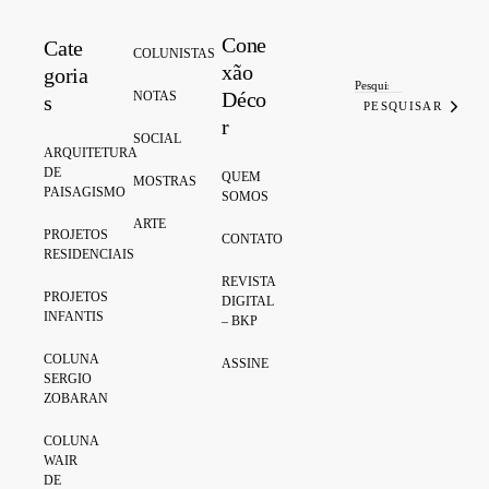
Cone
Cate
Search for:
COLUNISTAS
xão
goria
Déco
NOTAS
s
PESQUISAR
r
SOCIAL
ARQUITETURA
DE
QUEM
MOSTRAS
PAISAGISMO
SOMOS
ARTE
PROJETOS
CONTATO
RESIDENCIAIS
REVISTA
PROJETOS
DIGITAL
INFANTIS
– BKP
COLUNA
ASSINE
SERGIO
ZOBARAN
COLUNA
WAIR
DE