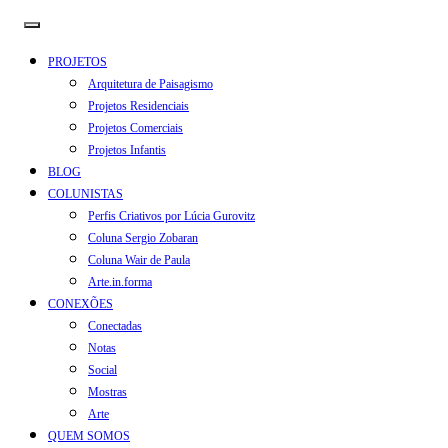
PROJETOS
Arquitetura de Paisagismo
Projetos Residenciais
Projetos Comerciais
Projetos Infantis
BLOG
COLUNISTAS
Perfis Criativos por Lúcia Gurovitz
Coluna Sergio Zobaran
Coluna Wair de Paula
Arte.in.forma
CONEXÕES
Conectadas
Notas
Social
Mostras
Arte
QUEM SOMOS