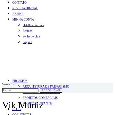
CONTATO
REVISTA DIGITAL
ASSINE
MINHA CONTA
Detalhes da conta
Pedidos
Senha perdida
Log out
PROJETOS
Search for:
ARQUITETURA DE PAISAGISMO
PESQUISAR
PROJETOS RESIDENCIAIS
PROJETOS COMERCIAIS
Vik Muniz
PROJETOS INFANTIS
BLOG
COLUNISTAS