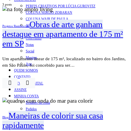
3 posts
PERFIS CRIATIVOS POR LÚCIA GUROVITZ
COLUNA SERGIO ZOBARAN
COLUNA WAIR DE PAULA
Obras de arte ganham
ARTE.IN.FORMA
Projetos Residenciais
destaque em apartamento de 175 m²
CONEXÕES
Conectadas
em SP
Notas
Social
Mostras
Um apartamento linear de 175 m², localizado no bairro dos Jardins,
Arte
em São Paulo, foi concebido para ser…
QUEM SOMOS
CONTATO
REVISTA DIGITAL
ASSINE
MINHA CONTA
Detalhes da conta
Pedidos
Maneiras de colorir sua casa
Senha perdida
Blog
Log out
rapidamente