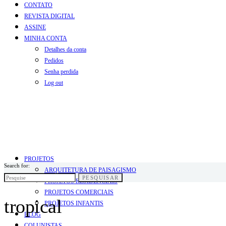
CONTATO
REVISTA DIGITAL
ASSINE
MINHA CONTA
Detalhes da conta
Pedidos
Senha perdida
Log out
PROJETOS
Search for:
ARQUITETURA DE PAISAGISMO
PESQUISAR
PROJETOS RESIDENCIAIS
PROJETOS COMERCIAIS
tropical
PROJETOS INFANTIS
BLOG
COLUNISTAS