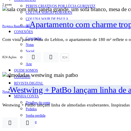
2 posts
PERFIS CRIATIVOS POR LÚCIA GUROVITZ
COLUNA SERGIO ZOBARAN
COLUNA WAIR DE PAULA
Apartamento com charme tropic
ARTE.IN.FORMA
Projetos Residenciais
CONEXÕES
Conectadas
Com vista para a Praia do Leblon, o apartamento de 180 m² reflete o 
Notas
Social
824 Ações
Mostras
824
Arte
QUEM SOMOS
CONTATO
REVISTA DIGITAL
Westwing + PatBo lançam linha de 
ASSINE
Notas
MINHA CONTA
Detalhes da conta
Westwing + PatBo lançam linha de almofadas exuberantes. Inspiradas 
Pedidos
Senha perdida
Log out