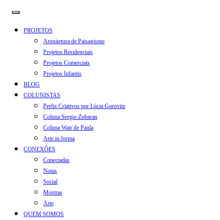
PROJETOS
Arquitetura de Paisagismo
Projetos Residenciais
Projetos Comerciais
Projetos Infantis
BLOG
COLUNISTAS
Perfis Criativos por Lúcia Gurovitz
Coluna Sergio Zobaran
Coluna Wair de Paula
Arte.in.forma
CONEXÕES
Conectadas
Notas
Social
Mostras
Arte
QUEM SOMOS