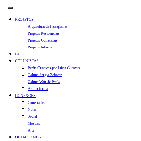
PROJETOS
Arquitetura de Paisagismo
Projetos Residenciais
Projetos Comerciais
Projetos Infantis
BLOG
COLUNISTAS
Perfis Criativos por Lúcia Gurovitz
Coluna Sergio Zobaran
Coluna Wair de Paula
Arte.in.forma
CONEXÕES
Conectadas
Notas
Social
Mostras
Arte
QUEM SOMOS