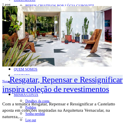
1 post
PERFIS CRIATIVOS POR LÚCIA GUROVITZ
COLUNA SERGIO ZOBARAN
COLUNA WAIR DE PAULA
ARTE.IN.FORMA
CONEXÕES
Conectadas
Notas
Social
Mostras
Arte
QUEM SOMOS
CONTATO
Resgatar, Repensar e Ressignificar
Notas
REVISTA DIGITAL
inspira coleção de revestimentos
ASSINE
MINHA CONTA
Detalhes da conta
Com a temática Resgatar, Repensar e Ressignificar a Castelatto
Pedidos
aposta em coleções inspiradas na Arquitetura Vernacular, na
Senha perdida
natureza,…
Log out