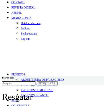
CONTATO
REVISTA DIGITAL
ASSINE
MINHA CONTA
Detalhes da conta
Pedidos
Senha perdida
Log out
PROJETOS
Search for:
ARQUITETURA DE PAISAGISMO
PESQUISAR
PROJETOS RESIDENCIAIS
PROJETOS COMERCIAIS
Resgatar
PROJETOS INFANTIS
BLOG
COLUNISTAS