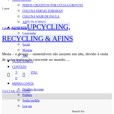
PERFIS CRIATIVOS POR LÚCIA GUROVITZ
1 post
COLUNA SERGIO ZOBARAN
COLUNA WAIR DE PAULA
ARTE.IN.FORMA
UPCYCLING,
CONEXÕES
Coluna Wair de Paula
Conectadas
RECYCLING & AFINS
Notas
Social
Mostras
Moda – e design – sustentáveis são assunto em alta, devido à onda
Arte
de conscientização crescente no mundo.…
QUEM SOMOS
CONTATO
REVISTA DIGITAL
ASSINE
MINHA CONTA
Detalhes da conta
VOLTAR AO TOPO
Pedidos
Senha perdida
Log out
Search for: