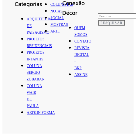
Conexão
Categorias
COLUNISTAS
Décor
NOTAS
SOCIAL
ARQUITETURA
PESQUISAR
MOSTRAS
DE
QUEM
ARTE
PAISAGISMO
SOMOS
PROJETOS
CONTATO
RESIDENCIAIS
REVISTA
PROJETOS
DIGITAL
INFANTIS
–
COLUNA
BKP
SERGIO
ASSINE
ZOBARAN
COLUNA
WAIR
DE
PAULA
ARTE.IN.FORMA