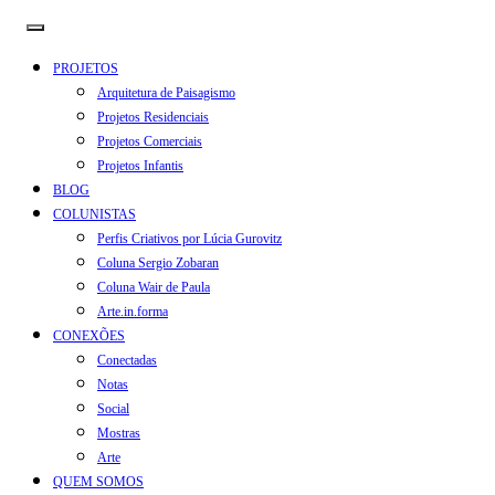
PROJETOS
Arquitetura de Paisagismo
Projetos Residenciais
Projetos Comerciais
Projetos Infantis
BLOG
COLUNISTAS
Perfis Criativos por Lúcia Gurovitz
Coluna Sergio Zobaran
Coluna Wair de Paula
Arte.in.forma
CONEXÕES
Conectadas
Notas
Social
Mostras
Arte
QUEM SOMOS