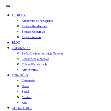
PROJETOS
Arquitetura de Paisagismo
Projetos Residenciais
Projetos Comerciais
Projetos Infantis
BLOG
COLUNISTAS
Perfis Criativos por Lúcia Gurovitz
Coluna Sergio Zobaran
Coluna Wair de Paula
Arte.in.forma
CONEXÕES
Conectadas
Notas
Social
Mostras
Arte
QUEM SOMOS