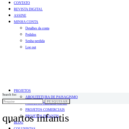
CONTATO
REVISTA DIGITAL
ASSINE
MINHA CONTA
Detalhes da conta
Pedidos
Senha perdida
Log out
PROJETOS
Search for:
ARQUITETURA DE PAISAGISMO
PESQUISAR
PROJETOS RESIDENCIAIS
PROJETOS COMERCIAIS
quartos infantis
PROJETOS INFANTIS
BLOG
COLUNISTAS