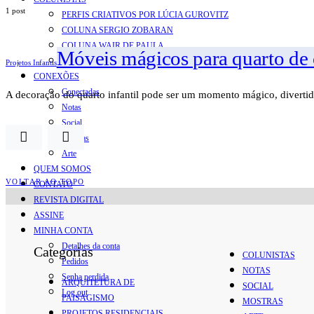
1 post
PERFIS CRIATIVOS POR LÚCIA GUROVITZ
COLUNA SERGIO ZOBARAN
COLUNA WAIR DE PAULA
Móveis mágicos para quarto de c
ARTE.IN.FORMA
Projetos Infantis
CONEXÕES
Conectadas
A decoração do quarto infantil pode ser um momento mágico, diverti
Notas
Social
Mostras
Arte
QUEM SOMOS
VOLTAR AO TOPO
CONTATO
REVISTA DIGITAL
ASSINE
MINHA CONTA
Detalhes da conta
Categorias
COLUNISTAS
Pedidos
NOTAS
Senha perdida
ARQUITETURA DE
SOCIAL
Log out
PAISAGISMO
MOSTRAS
PROJETOS RESIDENCIAIS