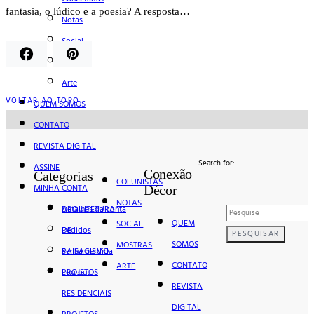
fantasia, o lúdico e a poesia? A resposta…
Notas
Social
Mostras
Arte
VOLTAR AO TOPO
QUEM SOMOS
CONTATO
REVISTA DIGITAL
Search for:
ASSINE
Conexão
Categorias
COLUNISTAS
MINHA CONTA
Décor
NOTAS
Detalhes da conta
ARQUITETURA
QUEM
SOCIAL
Pedidos
DE
PESQUISAR
SOMOS
MOSTRAS
Senha perdida
PAISAGISMO
CONTATO
ARTE
Log out
PROJETOS
REVISTA
RESIDENCIAIS
DIGITAL