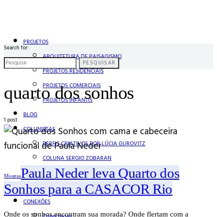
PROJETOS
Search for:
ARQUITETURA DE PAISAGISMO
PESQUISAR
PROJETOS RESIDENCIAIS
PROJETOS COMERCIAIS
quarto dos sonhos
PROJETOS INFANTIS
BLOG
1 post
COLUNISTAS
PERFIS CRIATIVOS POR LÚCIA GUROVITZ
COLUNA SERGIO ZOBARAN
Paula Neder leva Quarto dos
COLUNA WAIR DE PAULA
Mostras
Sonhos para a CASACOR Rio
ARTE.IN.FORMA
CONEXÕES
Onde os sonhos encontram sua morada? Onde flertam com a
Conectadas