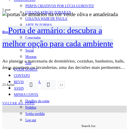
PERFIS CRIATIVOS POR LÚCIA GUROVITZ
1 post
COLUNA SERGIO ZOBARAN
COLUNA WAIR DE PAULA
ARTE.IN.FORMA
Porta de armário: descubra a
CONEXÕES
Blog
Conectadas
melhor opção para cada ambiente
Notas
Social
Mostras
Ao planejar a marcenaria de dormitórios, cozinhas, banheiros, halls,
Arte
áreas gourmets ou lavanderias, uma das decisões mais pertinentes…
QUEM SOMOS
CONTATO
REVISTA DIGITAL
23 Ações
23
ASSINE
MINHA CONTA
Detalhes da conta
VOLTAR AO TOPO
Pedidos
Senha perdida
Log out
Search for: