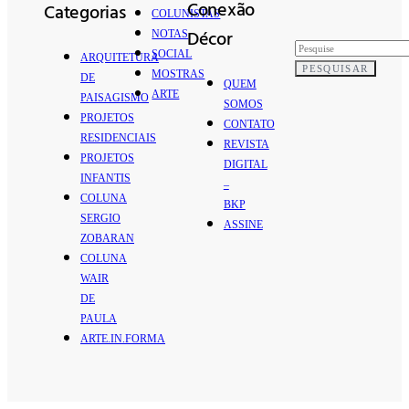
Conexão
Categorias
COLUNISTAS
Décor
NOTAS
SOCIAL
ARQUITETURA
PESQUISAR
MOSTRAS
DE
QUEM
ARTE
PAISAGISMO
SOMOS
PROJETOS
CONTATO
RESIDENCIAIS
REVISTA
PROJETOS
DIGITAL
INFANTIS
–
COLUNA
BKP
SERGIO
ASSINE
ZOBARAN
COLUNA
WAIR
DE
PAULA
ARTE.IN.FORMA