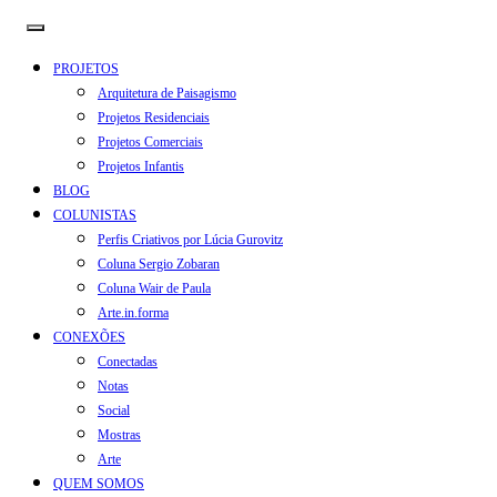
PROJETOS
Arquitetura de Paisagismo
Projetos Residenciais
Projetos Comerciais
Projetos Infantis
BLOG
COLUNISTAS
Perfis Criativos por Lúcia Gurovitz
Coluna Sergio Zobaran
Coluna Wair de Paula
Arte.in.forma
CONEXÕES
Conectadas
Notas
Social
Mostras
Arte
QUEM SOMOS