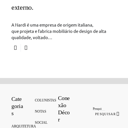
externo.
A Nardi é uma empresa de origem italiana,
que projeta e fabrica mobiliário de design de alta
qualidade, voltado…
Cone
Cate
Search for:
COLUNISTAS
xão
goria
Déco
NOTAS
s
PESQUISAR
r
SOCIAL
ARQUITETURA