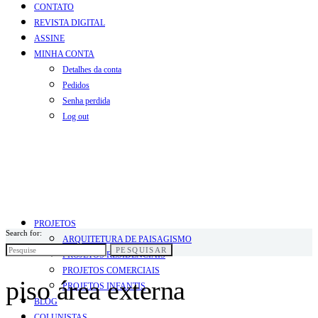
CONTATO
REVISTA DIGITAL
ASSINE
MINHA CONTA
Detalhes da conta
Pedidos
Senha perdida
Log out
PROJETOS
Search for:
ARQUITETURA DE PAISAGISMO
PESQUISAR
PROJETOS RESIDENCIAIS
PROJETOS COMERCIAIS
piso área externa
PROJETOS INFANTIS
BLOG
COLUNISTAS