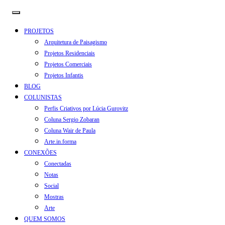
PROJETOS
Arquitetura de Paisagismo
Projetos Residenciais
Projetos Comerciais
Projetos Infantis
BLOG
COLUNISTAS
Perfis Criativos por Lúcia Gurovitz
Coluna Sergio Zobaran
Coluna Wair de Paula
Arte.in.forma
CONEXÕES
Conectadas
Notas
Social
Mostras
Arte
QUEM SOMOS