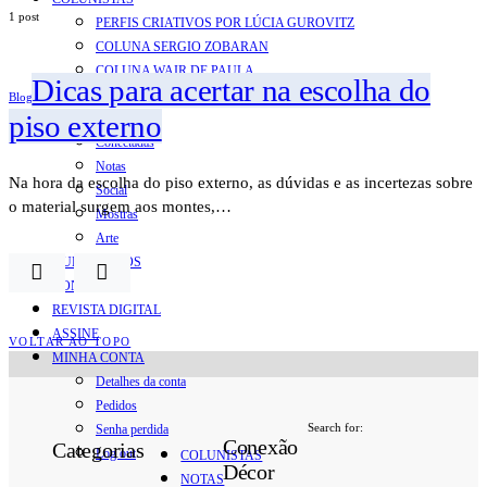
1 post
PERFIS CRIATIVOS POR LÚCIA GUROVITZ
COLUNA SERGIO ZOBARAN
COLUNA WAIR DE PAULA
Dicas para acertar na escolha do
ARTE.IN.FORMA
Blog
piso externo
CONEXÕES
Conectadas
Notas
Na hora da escolha do piso externo, as dúvidas e as incertezas sobre
Social
o material surgem aos montes,…
Mostras
Arte
QUEM SOMOS
CONTATO
REVISTA DIGITAL
ASSINE
VOLTAR AO TOPO
MINHA CONTA
Detalhes da conta
Pedidos
Search for:
Senha perdida
Conexão
Categorias
Log out
COLUNISTAS
Décor
NOTAS