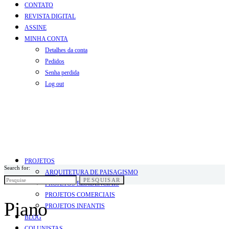
CONTATO
REVISTA DIGITAL
ASSINE
MINHA CONTA
Detalhes da conta
Pedidos
Senha perdida
Log out
PROJETOS
Search for:
ARQUITETURA DE PAISAGISMO
PESQUISAR
PROJETOS RESIDENCIAIS
PROJETOS COMERCIAIS
Piano
PROJETOS INFANTIS
BLOG
COLUNISTAS