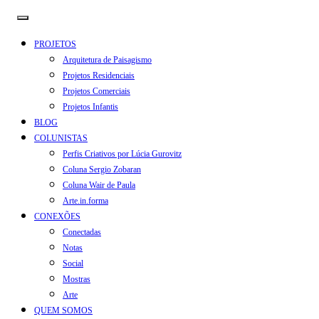
PROJETOS
Arquitetura de Paisagismo
Projetos Residenciais
Projetos Comerciais
Projetos Infantis
BLOG
COLUNISTAS
Perfis Criativos por Lúcia Gurovitz
Coluna Sergio Zobaran
Coluna Wair de Paula
Arte.in.forma
CONEXÕES
Conectadas
Notas
Social
Mostras
Arte
QUEM SOMOS