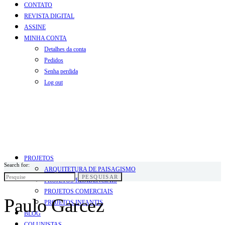
CONTATO
REVISTA DIGITAL
ASSINE
MINHA CONTA
Detalhes da conta
Pedidos
Senha perdida
Log out
PROJETOS
Search for:
ARQUITETURA DE PAISAGISMO
PESQUISAR
PROJETOS RESIDENCIAIS
PROJETOS COMERCIAIS
Paulo Garcez
PROJETOS INFANTIS
BLOG
COLUNISTAS