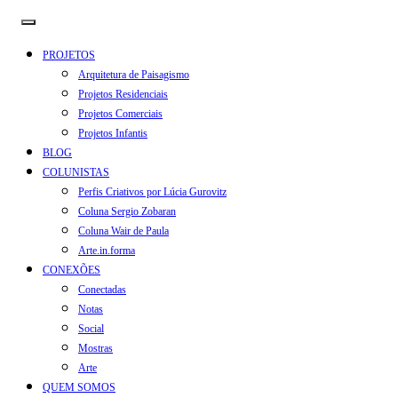
PROJETOS
Arquitetura de Paisagismo
Projetos Residenciais
Projetos Comerciais
Projetos Infantis
BLOG
COLUNISTAS
Perfis Criativos por Lúcia Gurovitz
Coluna Sergio Zobaran
Coluna Wair de Paula
Arte.in.forma
CONEXÕES
Conectadas
Notas
Social
Mostras
Arte
QUEM SOMOS