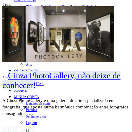
1 post
PERFIS CRIATIVOS POR LÚCIA GUROVITZ
COLUNA SERGIO ZOBARAN
COLUNA WAIR DE PAULA
ARTE.IN.FORMA
CONEXÕES
Conectadas
Notas
Social
Mostras
Arte
QUEM SOMOS
Cinza PhotoGallery, não deixe de
CONTATO
Arte
conhecer!
REVISTA DIGITAL
ASSINE
MINHA CONTA
A Cinza PhotoGallery é uma galeria de arte especializada em
Detalhes da conta
fotografia, que aposta numa harmônica combinação entre fotógrafos
Pedidos
consagrados e…
Senha perdida
Log out