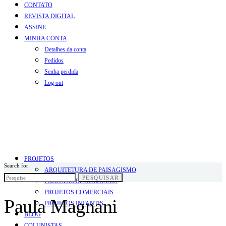
CONTATO
REVISTA DIGITAL
ASSINE
MINHA CONTA
Detalhes da conta
Pedidos
Senha perdida
Log out
PROJETOS
Search for:
ARQUITETURA DE PAISAGISMO
PESQUISAR
PROJETOS RESIDENCIAIS
PROJETOS COMERCIAIS
Paula Magnani
PROJETOS INFANTIS
BLOG
COLUNISTAS