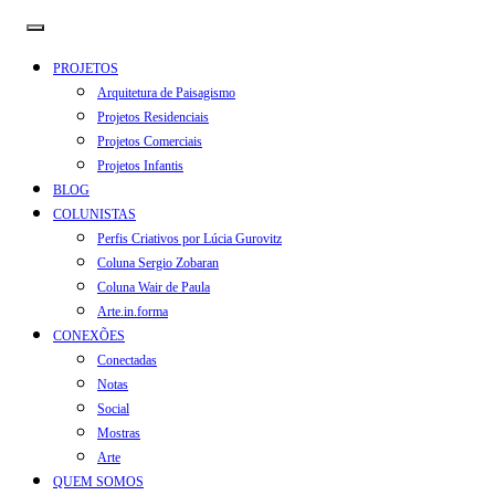
PROJETOS
Arquitetura de Paisagismo
Projetos Residenciais
Projetos Comerciais
Projetos Infantis
BLOG
COLUNISTAS
Perfis Criativos por Lúcia Gurovitz
Coluna Sergio Zobaran
Coluna Wair de Paula
Arte.in.forma
CONEXÕES
Conectadas
Notas
Social
Mostras
Arte
QUEM SOMOS