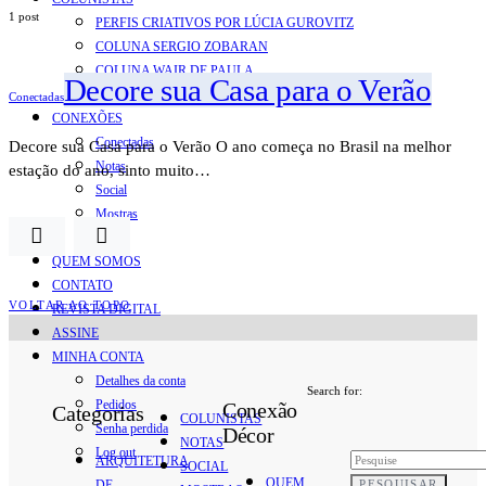
1 post
PERFIS CRIATIVOS POR LÚCIA GUROVITZ
COLUNA SERGIO ZOBARAN
COLUNA WAIR DE PAULA
Decore sua Casa para o Verão
ARTE.IN.FORMA
Conectadas
CONEXÕES
Conectadas
Decore sua Casa para o Verão O ano começa no Brasil na melhor
Notas
estação do ano, sinto muito…
Social
Mostras
Arte
QUEM SOMOS
CONTATO
VOLTAR AO TOPO
REVISTA DIGITAL
ASSINE
MINHA CONTA
Detalhes da conta
Search for:
Pedidos
Conexão
Categorias
COLUNISTAS
Senha perdida
Décor
NOTAS
Log out
ARQUITETURA
SOCIAL
QUEM
PESQUISAR
DE