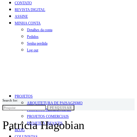
CONTATO
REVISTA DIGITAL
ASSINE
MINHA CONTA
Detalhes da conta
Pedidos
Senha perdida
Log out
PROJETOS
Search for:
ARQUITETURA DE PAISAGISMO
PESQUISAR
PROJETOS RESIDENCIAIS
PROJETOS COMERCIAIS
Patricia Hagobian
PROJETOS INFANTIS
BLOG
COLUNISTAS