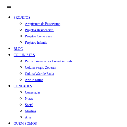
PROJETOS
Arquitetura de Paisagismo
Projetos Residenciais
Projetos Comerciais
Projetos Infantis
BLOG
COLUNISTAS
Perfis Criativos por Lúcia Gurovitz
Coluna Sergio Zobaran
Coluna Wair de Paula
Arte.in.forma
CONEXÕES
Conectadas
Notas
Social
Mostras
Arte
QUEM SOMOS