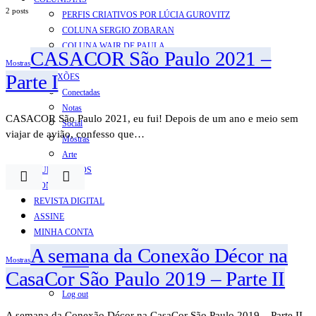
2 posts
PERFIS CRIATIVOS POR LÚCIA GUROVITZ
COLUNA SERGIO ZOBARAN
COLUNA WAIR DE PAULA
CASACOR São Paulo 2021 –
ARTE.IN.FORMA
Mostras
Parte I
CONEXÕES
Conectadas
Notas
CASACOR São Paulo 2021, eu fui! Depois de um ano e meio sem
Social
viajar de avião, confesso que…
Mostras
Arte
QUEM SOMOS
CONTATO
REVISTA DIGITAL
ASSINE
MINHA CONTA
Detalhes da conta
A semana da Conexão Décor na
Mostras
Pedidos
CasaCor São Paulo 2019 – Parte II
Senha perdida
Log out
A semana da Conexão Décor na CasaCor São Paulo 2019 – Parte II