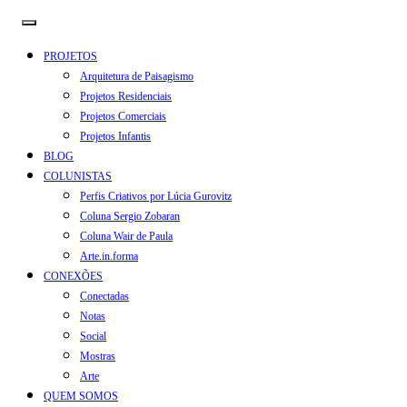
PROJETOS
Arquitetura de Paisagismo
Projetos Residenciais
Projetos Comerciais
Projetos Infantis
BLOG
COLUNISTAS
Perfis Criativos por Lúcia Gurovitz
Coluna Sergio Zobaran
Coluna Wair de Paula
Arte.in.forma
CONEXÕES
Conectadas
Notas
Social
Mostras
Arte
QUEM SOMOS