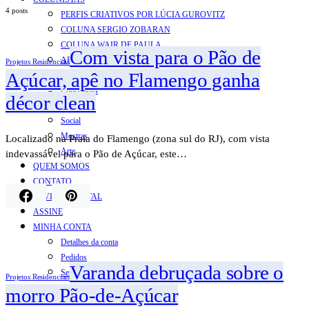
4 posts
PERFIS CRIATIVOS POR LÚCIA GUROVITZ
COLUNA SERGIO ZOBARAN
COLUNA WAIR DE PAULA
Com vista para o Pão de
ARTE.IN.FORMA
Projetos Residenciais
Açúcar, apê no Flamengo ganha
CONEXÕES
Conectadas
décor clean
Notas
Social
Mostras
Localizado na Praia do Flamengo (zona sul do RJ), com vista
Arte
indevassável para o Pão de Açúcar, este…
QUEM SOMOS
CONTATO
REVISTA DIGITAL
ASSINE
MINHA CONTA
Detalhes da conta
Pedidos
Varanda debruçada sobre o
Senha perdida
Projetos Residenciais
Log out
morro Pão-de-Açúcar