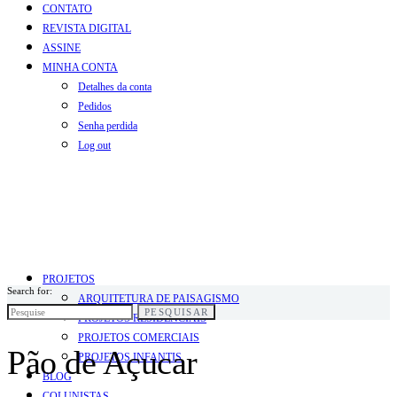
CONTATO
REVISTA DIGITAL
ASSINE
MINHA CONTA
Detalhes da conta
Pedidos
Senha perdida
Log out
PROJETOS
Search for:
ARQUITETURA DE PAISAGISMO
PESQUISAR
PROJETOS RESIDENCIAIS
PROJETOS COMERCIAIS
Pão de Açucar
PROJETOS INFANTIS
BLOG
COLUNISTAS