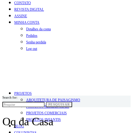
CONTATO
REVISTA DIGITAL
ASSINE
MINHA CONTA
Detalhes da conta
Pedidos
Senha perdida
Log out
PROJETOS
Search for:
ARQUITETURA DE PAISAGISMO
PESQUISAR
PROJETOS RESIDENCIAIS
PROJETOS COMERCIAIS
Oq da Casa
PROJETOS INFANTIS
BLOG
COLUNISTAS