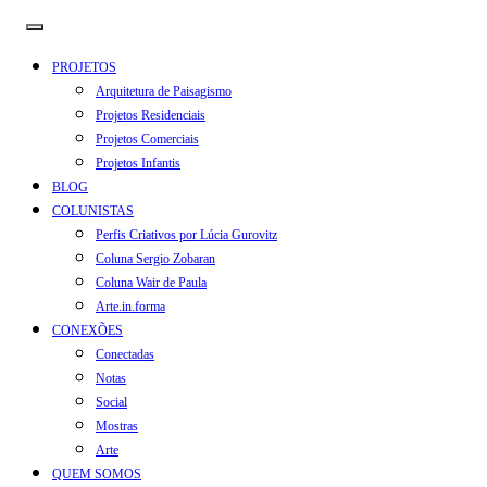
PROJETOS
Arquitetura de Paisagismo
Projetos Residenciais
Projetos Comerciais
Projetos Infantis
BLOG
COLUNISTAS
Perfis Criativos por Lúcia Gurovitz
Coluna Sergio Zobaran
Coluna Wair de Paula
Arte.in.forma
CONEXÕES
Conectadas
Notas
Social
Mostras
Arte
QUEM SOMOS