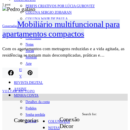
1 post
PERFIS CRIATIVOS POR LÚCIA GUROVITZ
COLUNA SERGIO ZOBARAN
COLUNA WAIR DE PAULA
Mobiliário multifuncional para
ARTE.IN.FORMA
Conectadas
apartamentos compactos
CONEXÕES
Conectadas
Notas
Com os apartamentos com metragens reduzidas e a vida agitada, as
Social
residências se tornam mais descomplicadas, práticas e…
Mostras
Arte
QUEM SOMOS
CONTATO
REVISTA DIGITAL
ASSINE
VOLTAR AO TOPO
MINHA CONTA
Detalhes da conta
Pedidos
Search for:
Senha perdida
Conexão
Categorias
Log out
COLUNISTAS
Décor
NOTAS