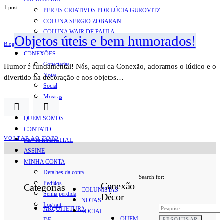
1 post
PERFIS CRIATIVOS POR LÚCIA GUROVITZ
COLUNA SERGIO ZOBARAN
COLUNA WAIR DE PAULA
Objetos úteis e bem humorados!
ARTE.IN.FORMA
Blog
CONEXÕES
Conectadas
Humor é fundamental! Nós, aqui da Conexão, adoramos o lúdico e o
Notas
divertido na decoração e nos objetos…
Social
Mostras
Arte
QUEM SOMOS
CONTATO
VOLTAR AO TOPO
REVISTA DIGITAL
ASSINE
MINHA CONTA
Detalhes da conta
Search for:
Pedidos
Conexão
Categorias
COLUNISTAS
Senha perdida
Décor
NOTAS
Log out
ARQUITETURA
SOCIAL
QUEM
PESQUISAR
DE