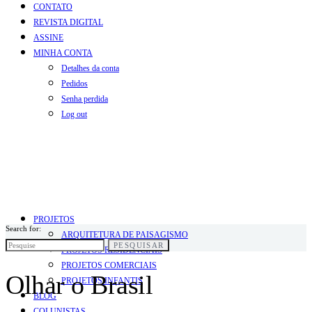
CONTATO
REVISTA DIGITAL
ASSINE
MINHA CONTA
Detalhes da conta
Pedidos
Senha perdida
Log out
PROJETOS
Search for:
ARQUITETURA DE PAISAGISMO
PESQUISAR
PROJETOS RESIDENCIAIS
PROJETOS COMERCIAIS
Olhar o Brasil
PROJETOS INFANTIS
BLOG
COLUNISTAS