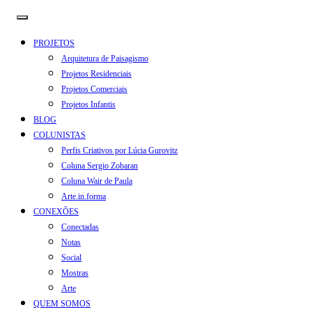
PROJETOS
Arquitetura de Paisagismo
Projetos Residenciais
Projetos Comerciais
Projetos Infantis
BLOG
COLUNISTAS
Perfis Criativos por Lúcia Gurovitz
Coluna Sergio Zobaran
Coluna Wair de Paula
Arte.in.forma
CONEXÕES
Conectadas
Notas
Social
Mostras
Arte
QUEM SOMOS