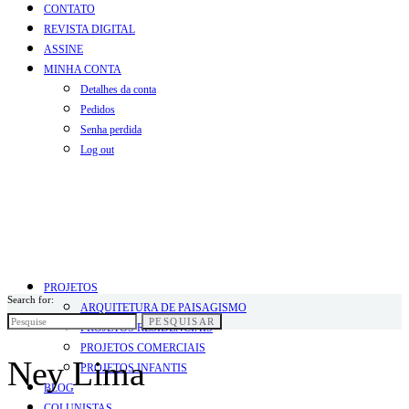
CONTATO
REVISTA DIGITAL
ASSINE
MINHA CONTA
Detalhes da conta
Pedidos
Senha perdida
Log out
PROJETOS
Search for:
ARQUITETURA DE PAISAGISMO
PESQUISAR
PROJETOS RESIDENCIAIS
PROJETOS COMERCIAIS
Ney Lima
PROJETOS INFANTIS
BLOG
COLUNISTAS