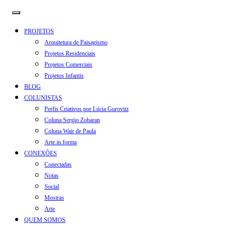
PROJETOS
Arquitetura de Paisagismo
Projetos Residenciais
Projetos Comerciais
Projetos Infantis
BLOG
COLUNISTAS
Perfis Criativos por Lúcia Gurovitz
Coluna Sergio Zobaran
Coluna Wair de Paula
Arte.in.forma
CONEXÕES
Conectadas
Notas
Social
Mostras
Arte
QUEM SOMOS