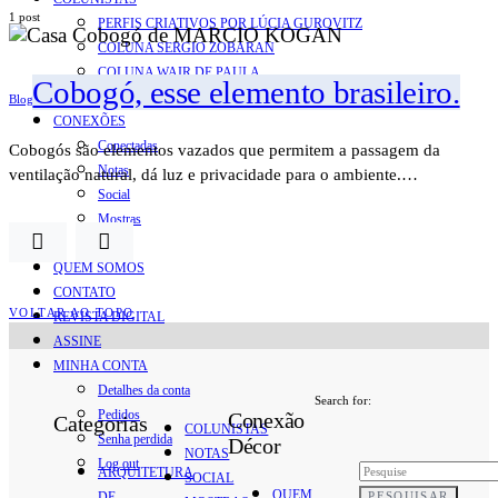
1 post
PERFIS CRIATIVOS POR LÚCIA GUROVITZ
COLUNA SERGIO ZOBARAN
COLUNA WAIR DE PAULA
Cobogó, esse elemento brasileiro.
ARTE.IN.FORMA
Blog
CONEXÕES
Conectadas
Cobogós são elementos vazados que permitem a passagem da
Notas
ventilação natural, dá luz e privacidade para o ambiente.…
Social
Mostras
Arte
QUEM SOMOS
CONTATO
VOLTAR AO TOPO
REVISTA DIGITAL
ASSINE
MINHA CONTA
Detalhes da conta
Search for:
Pedidos
Conexão
Categorias
COLUNISTAS
Senha perdida
Décor
NOTAS
Log out
ARQUITETURA
SOCIAL
QUEM
PESQUISAR
DE