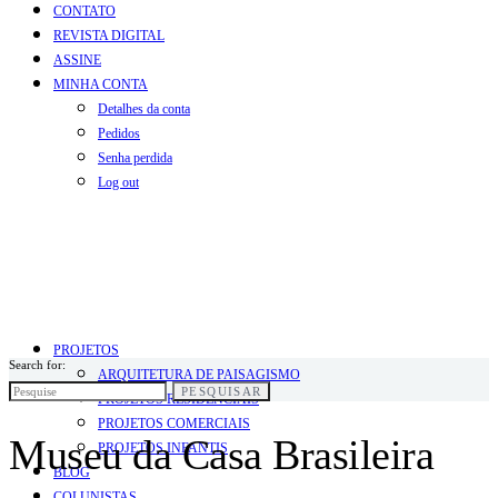
CONTATO
REVISTA DIGITAL
ASSINE
MINHA CONTA
Detalhes da conta
Pedidos
Senha perdida
Log out
PROJETOS
Search for:
ARQUITETURA DE PAISAGISMO
PESQUISAR
PROJETOS RESIDENCIAIS
PROJETOS COMERCIAIS
Museu da Casa Brasileira
PROJETOS INFANTIS
BLOG
COLUNISTAS