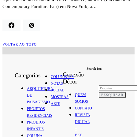
Contemporary Furniture Fair) em Nova York, a…
VOLTAR AO TOPO
Search for:
Conexão
Categorias
COLUNISTAS
Décor
NOTAS
ARQUITETURA
SOCIAL
QUEM
PESQUISAR
DE
MOSTRAS
SOMOS
PAISAGISMO
ARTE
CONTATO
PROJETOS
REVISTA
RESIDENCIAIS
DIGITAL
PROJETOS
–
INFANTIS
BKP
COLUNA