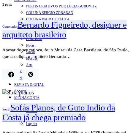
2 posts
PERFIS CRIATIVOS POR LÚCIA GUROVITZ
COLUNA SERGIO ZOBARAN
COLUNA WAIR DE PAULA
Bernardo Figueiredo, designer e
ARTE.IN.FORMA
Conectadas
arquiteto brasileiro
CONEXÕES
Conectadas
Notas
Apesar de ser carioca, foi o Museu da Casa Brasileira, de São Paulo,
Social
que escolheu o arquiteto Bernardo…
Mostras
Arte
QUEM SOMOS
CONTATO
REVISTA DIGITAL
ASSINE
MINHA CONTA
Detalhes da conta
Sofás Planos, de Guto Indio da
Social
Pedidos
Costa já chega premiado
Senha perdida
Log out
Apresentado no Salão do Móvel de Milão e, na ICFF (International