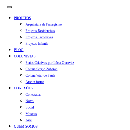
PROJETOS
Arquitetura de Paisagismo
Projetos Residenciais
Projetos Comerciais
Projetos Infantis
BLOG
COLUNISTAS
Perfis Criativos por Lúcia Gurovitz
Coluna Sergio Zobaran
Coluna Wair de Paula
Arte.in.forma
CONEXÕES
Conectadas
Notas
Social
Mostras
Arte
QUEM SOMOS