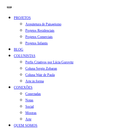
PROJETOS
Arquitetura de Paisagismo
Projetos Residenciais
Projetos Comerciais
Projetos Infantis
BLOG
COLUNISTAS
Perfis Criativos por Lúcia Gurovitz
Coluna Sergio Zobaran
Coluna Wair de Paula
Arte.in.forma
CONEXÕES
Conectadas
Notas
Social
Mostras
Arte
QUEM SOMOS