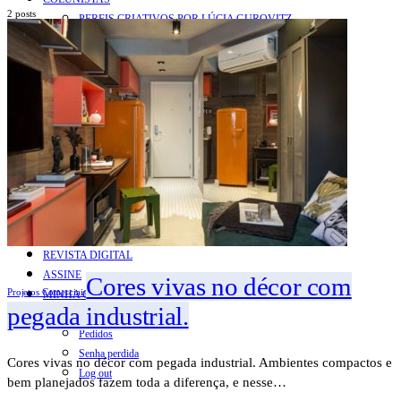
2 posts
PERFIS CRIATIVOS POR LÚCIA GUROVITZ
COLUNA SERGIO ZOBARAN
COLUNA WAIR DE PAULA
ARTE.IN.FORMA
CONEXÕES
Conectadas
Notas
Social
Mostras
Arte
QUEM SOMOS
CONTATO
REVISTA DIGITAL
ASSINE
Cores vivas no décor com
Projetos Comerciais
MINHA CONTA
pegada industrial.
Detalhes da conta
Pedidos
Senha perdida
Cores vivas no décor com pegada industrial. Ambientes compactos e
Log out
bem planejados fazem toda a diferença, e nesse…