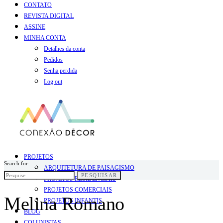
CONTATO
REVISTA DIGITAL
ASSINE
MINHA CONTA
Detalhes da conta
Pedidos
Senha perdida
Log out
PROJETOS
Search for:
ARQUITETURA DE PAISAGISMO
PESQUISAR
PROJETOS RESIDENCIAIS
PROJETOS COMERCIAIS
Melina Romano
PROJETOS INFANTIS
BLOG
COLUNISTAS