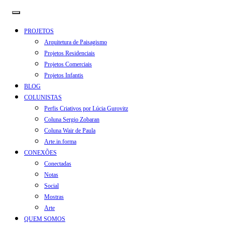
PROJETOS
Arquitetura de Paisagismo
Projetos Residenciais
Projetos Comerciais
Projetos Infantis
BLOG
COLUNISTAS
Perfis Criativos por Lúcia Gurovitz
Coluna Sergio Zobaran
Coluna Wair de Paula
Arte.in.forma
CONEXÕES
Conectadas
Notas
Social
Mostras
Arte
QUEM SOMOS