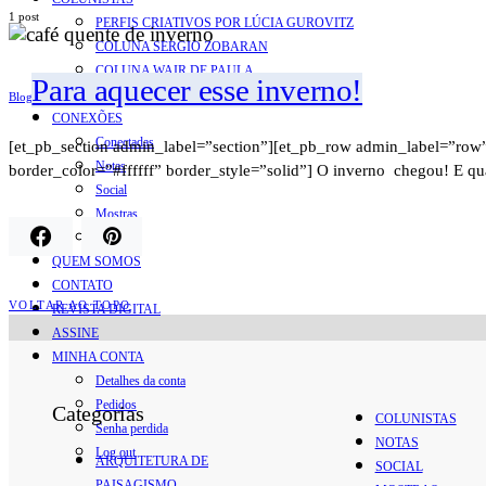
1 post
PERFIS CRIATIVOS POR LÚCIA GUROVITZ
COLUNA SERGIO ZOBARAN
COLUNA WAIR DE PAULA
Para aquecer esse inverno!
ARTE.IN.FORMA
Blog
CONEXÕES
Conectadas
[et_pb_section admin_label=”section”][et_pb_row admin_label=”row”
Notas
border_color=”#ffffff” border_style=”solid”] O inverno chegou! E 
Social
Mostras
Arte
QUEM SOMOS
CONTATO
VOLTAR AO TOPO
REVISTA DIGITAL
ASSINE
MINHA CONTA
Detalhes da conta
Pedidos
Categorias
COLUNISTAS
Senha perdida
NOTAS
Log out
ARQUITETURA DE
SOCIAL
PAISAGISMO