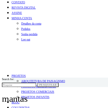
CONTATO
REVISTA DIGITAL
ASSINE
MINHA CONTA
Detalhes da conta
Pedidos
Senha perdida
Log out
PROJETOS
Search for:
ARQUITETURA DE PAISAGISMO
PESQUISAR
PROJETOS RESIDENCIAIS
PROJETOS COMERCIAIS
mantas
PROJETOS INFANTIS
BLOG
COLUNISTAS