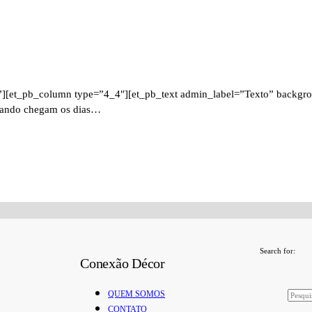
][et_pb_column type=”4_4″][et_pb_text admin_label=”Texto” backgroun
quando chegam os dias…
Search for:
Conexão Décor
QUEM SOMOS
CONTATO