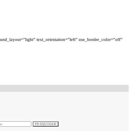
d_layout=”light” text_orientation=”left” use_border_color=”off”
PESQUISAR