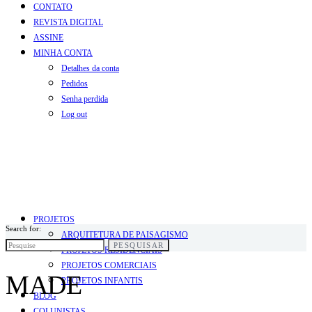
CONTATO
REVISTA DIGITAL
ASSINE
MINHA CONTA
Detalhes da conta
Pedidos
Senha perdida
Log out
PROJETOS
Search for:
ARQUITETURA DE PAISAGISMO
PESQUISAR
PROJETOS RESIDENCIAIS
PROJETOS COMERCIAIS
MADE
PROJETOS INFANTIS
BLOG
COLUNISTAS