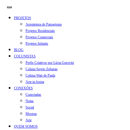
PROJETOS
Arquitetura de Paisagismo
Projetos Residenciais
Projetos Comerciais
Projetos Infantis
BLOG
COLUNISTAS
Perfis Criativos por Lúcia Gurovitz
Coluna Sergio Zobaran
Coluna Wair de Paula
Arte.in.forma
CONEXÕES
Conectadas
Notas
Social
Mostras
Arte
QUEM SOMOS