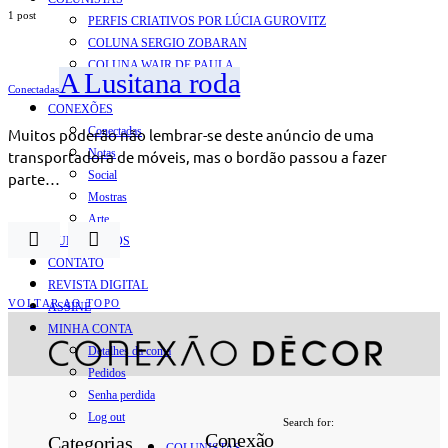
1 post
PERFIS CRIATIVOS POR LÚCIA GUROVITZ
COLUNA SERGIO ZOBARAN
COLUNA WAIR DE PAULA
A Lusitana roda
ARTE.IN.FORMA
Conectadas
CONEXÕES
Conectadas
Muitos poderão não lembrar-se deste anúncio de uma
Notas
transportadora de móveis, mas o bordão passou a fazer
Social
parte…
Mostras
Arte
QUEM SOMOS
CONTATO
REVISTA DIGITAL
VOLTAR AO TOPO
ASSINE
MINHA CONTA
Detalhes da conta
Pedidos
Senha perdida
Log out
Search for:
Conexão
Categorias
COLUNISTAS