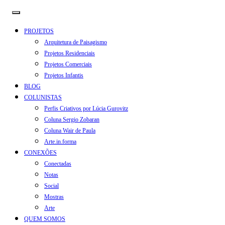
PROJETOS
Arquitetura de Paisagismo
Projetos Residenciais
Projetos Comerciais
Projetos Infantis
BLOG
COLUNISTAS
Perfis Criativos por Lúcia Gurovitz
Coluna Sergio Zobaran
Coluna Wair de Paula
Arte.in.forma
CONEXÕES
Conectadas
Notas
Social
Mostras
Arte
QUEM SOMOS