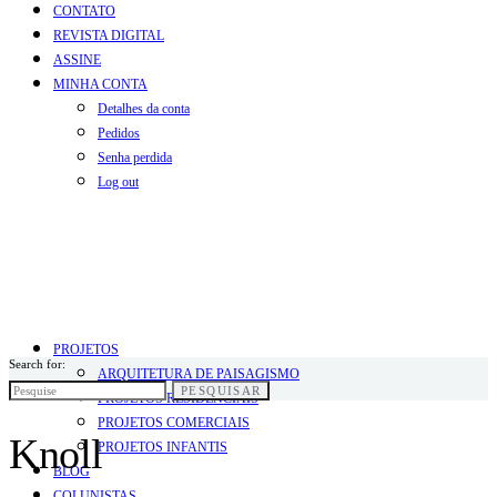
CONTATO
REVISTA DIGITAL
ASSINE
MINHA CONTA
Detalhes da conta
Pedidos
Senha perdida
Log out
PROJETOS
Search for:
ARQUITETURA DE PAISAGISMO
PESQUISAR
PROJETOS RESIDENCIAIS
PROJETOS COMERCIAIS
Knoll
PROJETOS INFANTIS
BLOG
COLUNISTAS