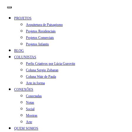
PROJETOS
Arquitetura de Paisagismo
Projetos Residenciais
Projetos Comerciais
Projetos Infantis
BLOG
COLUNISTAS
Perfis Criativos por Lúcia Gurovitz
Coluna Sergio Zobaran
Coluna Wair de Paula
Arte.in.forma
CONEXÕES
Conectadas
Notas
Social
Mostras
Arte
QUEM SOMOS