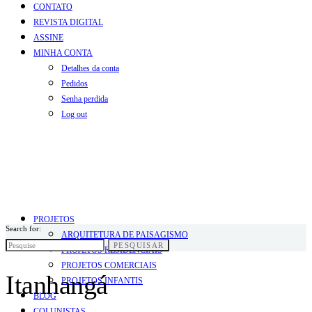
CONTATO
REVISTA DIGITAL
ASSINE
MINHA CONTA
Detalhes da conta
Pedidos
Senha perdida
Log out
PROJETOS
Search for:
ARQUITETURA DE PAISAGISMO
PESQUISAR
PROJETOS RESIDENCIAIS
PROJETOS COMERCIAIS
Itanhangá
PROJETOS INFANTIS
BLOG
COLUNISTAS