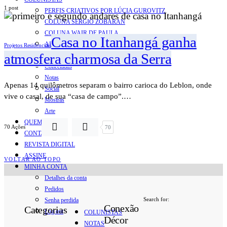
1 post
PERFIS CRIATIVOS POR LÚCIA GUROVITZ
COLUNA SERGIO ZOBARAN
COLUNA WAIR DE PAULA
Casa no Itanhangá ganha
ARTE.IN.FORMA
Projetos Residenciais
atmosfera charmosa da Serra
CONEXÕES
Conectadas
Notas
Apenas 14 quilômetros separam o bairro carioca do Leblon, onde
Social
vive o casal, de sua “casa de campo”.…
Mostras
Arte
QUEM SOMOS
70 Ações
70
CONTATO
REVISTA DIGITAL
ASSINE
VOLTAR AO TOPO
MINHA CONTA
Detalhes da conta
Pedidos
Search for:
Senha perdida
Conexão
Categorias
Log out
COLUNISTAS
Décor
NOTAS