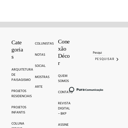
Cone
Search for:
Cate
COLUNISTAS
xão
goria
NOTAS
Déco
s
PESQUISAR
r
SOCIAL
ARQUITETURA
DE
QUEM
MOSTRAS
PAISAGISMO
SOMOS
ARTE
PROJETOS
CONTATO
RESIDENCIAIS
REVISTA
PROJETOS
DIGITAL
INFANTIS
– BKP
COLUNA
ASSINE